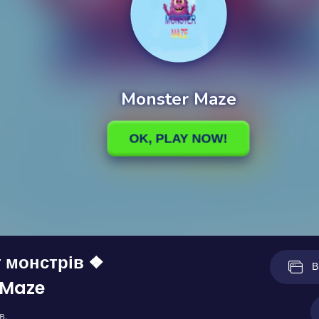
 монстрів ❖
В
 Maze
в.