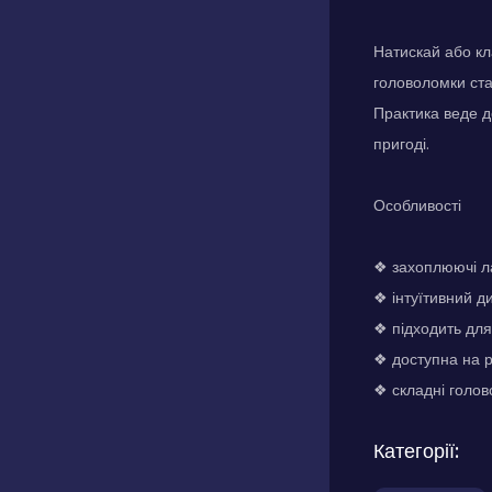
Натискай або кл
головоломки ста
Практика веде до
пригоді.
Особливості
❖ захоплюючі ла
❖ інтуїтивний д
❖ підходить для
❖ доступна на р
❖ складні голов
Категорії: