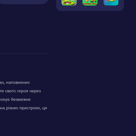
ах, наповнених
ти свого героя через
опонує безмежне
на різних пристроях, ця