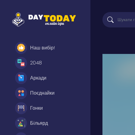
Наш вибір!
2048
Аркади
Поєднайки
Гонки
Більярд