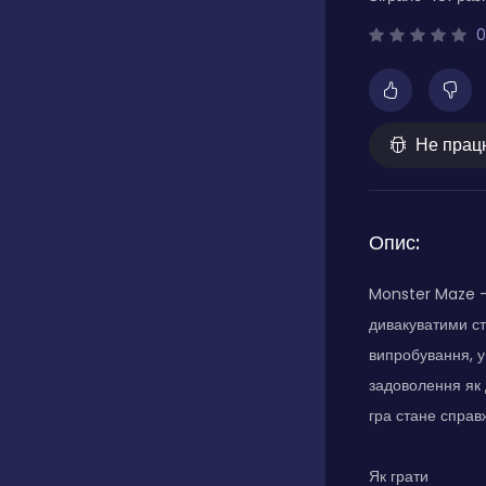
0
Не прац
Опис:
Monster Maze -
дивакуватими ст
випробування, у
задоволення як 
гра стане справ
Як грати