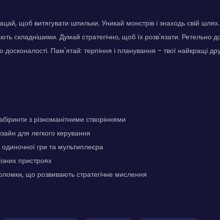
ацай, щоб витягувати шпильки. Уникай монстрів і знаходь свій шля
ють складнішими. Думай стратегічно, щоб їх розв'язати. Ретельно до
 досконалості. Пам'ятай: терпіння і планування - твої найкращі друз
біринти з різноманітними створіннями
изайн для легкого керування
 одиночної гри та мультиплеєра
ізних пристроях
оломки, що розвивають стратегічне мислення