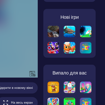
Нові ігри
Випало для вас
ідкрити в новому вікні
На весь екран