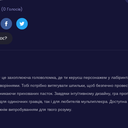
 (0 Голосів)
ює?
 це захоплююча головоломка, де ти керуєш персонажем у лабіринт
воріннями. Тобі потрібно витягувати шпильки, щоб безпечно провес
никаючи прихованих пасток. Завдяки інтуїтивному дизайну, гра пр
для одиночних гравців, так і для любителів мультиплеєра. Доступна 
жнім випробуванням для твого розуму.