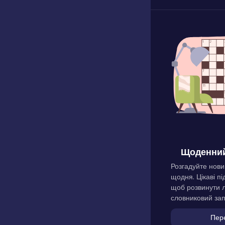
Щоденний
Розгадуйте нови
щодня. Цікаві пі
щоб розвинути л
словниковий зап
Пер