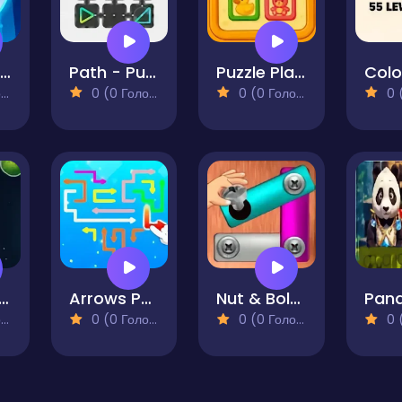
Robot Awake
Path - Puzzle
Puzzle PlayRoom
)
0 (0 Голосів)
0 (0 Голосів)
0 (0
pace Havoc
Arrows Puzzle Escape
Nut & Bolt Steel Screw Puzzle
)
0 (0 Голосів)
0 (0 Голосів)
0 (0