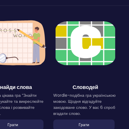
найди слова
Словодей
 цікава гра “Знайти
Wordle-подібна гра українською
Шукайте та викреслюйте
мовою. Щодня відгадуйте
слова і розвивайте
закодоване слово. У вас 6 спроб
.
вгадати слово.
Грати
Грати