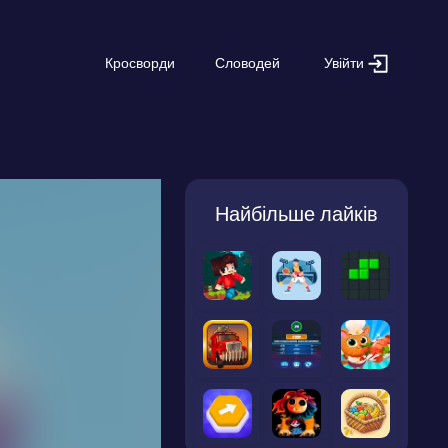
Увійти
Кросворди
Словодей
Найбільше лайків