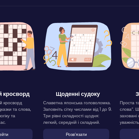
 кросворд
Щоденні судоку
З
й кросворд
Славетна японська головоломка.
Проста та
дказки та слова,
Заповніть сітку числами від 1 до 9.
слова”. 
огіку та
Три рівні складності щодня:
заховані 
ас.
легкий, середній і складний.
уважність
ейти
Розвʼязати