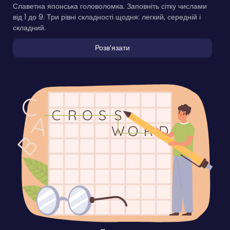
Славетна японська головоломка. Заповніть сітку числами
від 1 до 9. Три рівні складності щодня: легкий, середній і
складний.
Розвʼязати