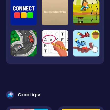
Схожі ігри