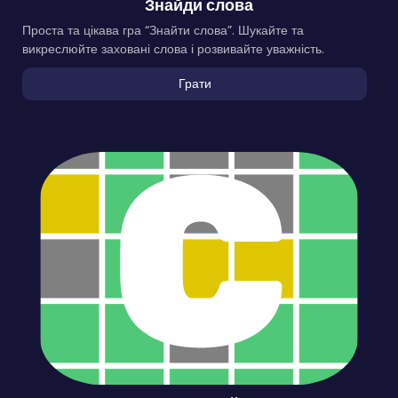
Знайди слова
Проста та цікава гра “Знайти слова”. Шукайте та
викреслюйте заховані слова і розвивайте уважність.
Грати