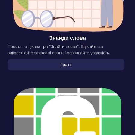
Знайди слова
Проста та цікава гра “Знайти слова”. Шукайте та
викреслюйте заховані слова і розвивайте уважність.
Грати