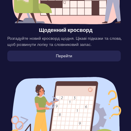
Щоденний кросворд
Розгадуйте новий кросворд щодня. Цікаві підказки та слова,
щоб розвинути логіку та словниковий запас.
Перейти