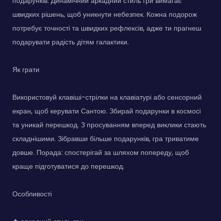
подарунків. Динамічний аркадний стиль гри вимагає
швидких рішень, щоб уникнути небезпек. Кожна подорож
потребує точності та швидких рефлексів, адже ти прагнеш
подарувати радість дітям галактики.
Як грати
Використовуй клавіші-стрілки на клавіатурі або сенсорний
екран, щоб керувати Сантою. Збирай подарунки в космосі
та уникай перешкод. З просуванням вперед виклики стають
складнішими. Зібравши більше подарунків, гра триватиме
довше. Порада: спостерігай за шляхом попереду, щоб
краще підготуватися до перешкод.
Особливості