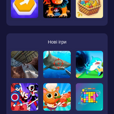
Нові ігри