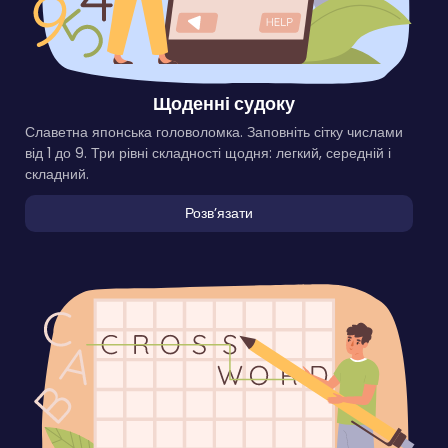
Щоденні судоку
Славетна японська головоломка. Заповніть сітку числами
від 1 до 9. Три рівні складності щодня: легкий, середній і
складний.
Розвʼязати