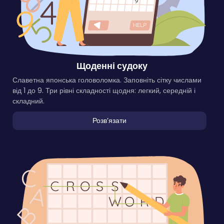
Щоденні судоку
Славетна японська головоломка. Заповніть сітку числами
від 1 до 9. Три рівні складності щодня: легкий, середній і
складний.
Розвʼязати