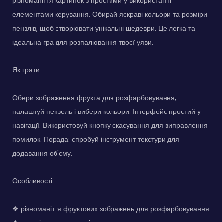
різноманіття картинок з простими у використанні
елементами керування. Обирай яскраві кольори та розміри
пензлів, щоб створювати унікальні шедеври. Це легка та
ідеальна гра для розпалювання твоєї уяви.
Як грати
Обери зображення фрукта для розфарбовування,
налаштуй пензель і вибери кольори. Інтерфейс простий у
навігації. Використовуй кнопку скасування для виправлення
помилок. Порада: спробуй інструмент текстури для
додавання об'єму.
Особливості
❖ різноманіття фруктових зображень для розфарбовування