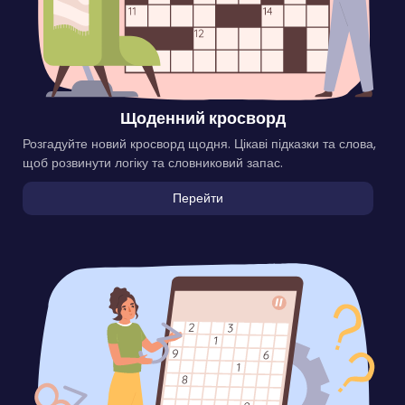
Щоденний кросворд
Розгадуйте новий кросворд щодня. Цікаві підказки та слова,
щоб розвинути логіку та словниковий запас.
Перейти