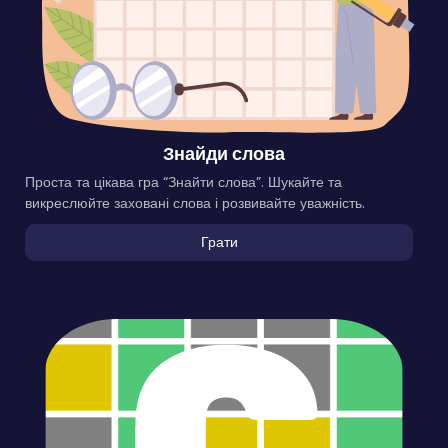
Знайди слова
Проста та цікава гра “Знайти слова”. Шукайте та
викреслюйте заховані слова і розвивайте уважність.
Грати