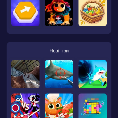
Нові ігри