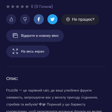
0 (0 Голосів)
Не працює?
Відкрити в новому вікні
На весь екран
Опис:
Fruzzle — це чарівний світ, де ваші улюблені фрукти
оживають, запрошуючи вас у веселу пригоду з'єднання,
стрибків та вибухів! 🍓🧩 Поринай у цю барвисту
головоломку, щоб перетворити маленькі фрукти на великі