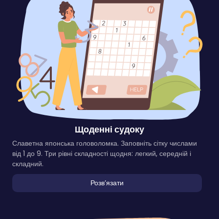
Щоденні судоку
Славетна японська головоломка. Заповніть сітку числами
від 1 до 9. Три рівні складності щодня: легкий, середній і
складний.
Розвʼязати