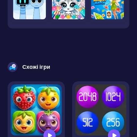
Схожі ігри