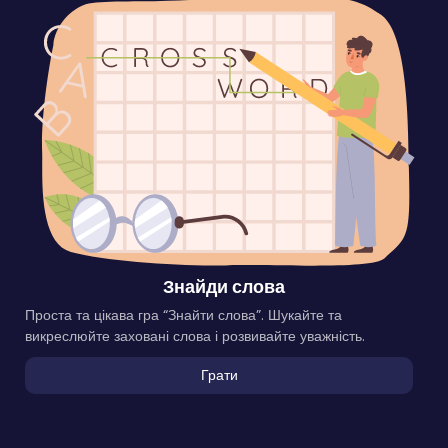
Знайди слова
Проста та цікава гра “Знайти слова”. Шукайте та
викреслюйте заховані слова і розвивайте уважність.
Грати