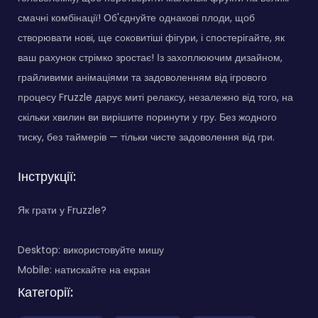
смачні комбінації! Об'єднуйте однакові плоди, щоб
створювати нові, ще соковитіші фігури, і спостерігайте, як
ваш рахунок стрімко зростає! Із захоплюючим дизайном,
грайливими анімаціями та задоволенням від ігрового
процесу Fruzzle дарує миті релаксу, незалежно від того, на
скільки хвилин ви вирішите поринути у гру. Без жодного
тиску, без таймерів — тільки чисте задоволення від гри.
Інструкції:
Як грати у Fruzzle?
Desktop: використовуйте мишу
Mobile: натискайте на екран
Категорії: