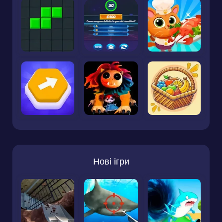
Нові ігри