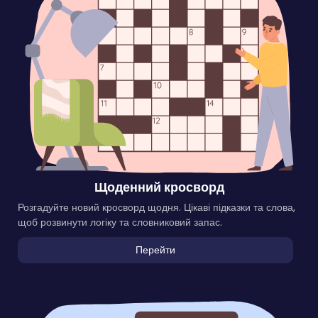
Щоденний кросворд
Розгадуйте новий кросворд щодня. Цікаві підказки та слова,
щоб розвинути логіку та словниковий запас.
Перейти