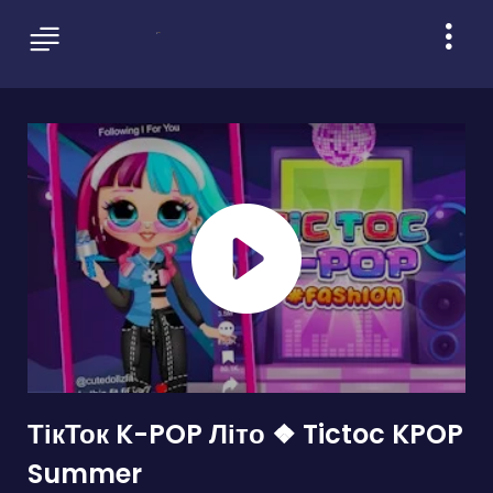
ТікТок K-POP Літо ❖ Tictoc KPOP
Summer