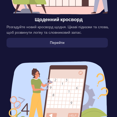
Щоденний кросворд
Розгадуйте новий кросворд щодня. Цікаві підказки та слова,
щоб розвинути логіку та словниковий запас.
Перейти