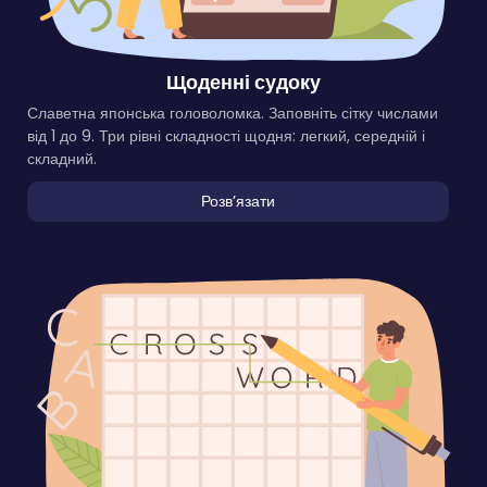
Щоденні судоку
Славетна японська головоломка. Заповніть сітку числами
від 1 до 9. Три рівні складності щодня: легкий, середній і
складний.
Розвʼязати