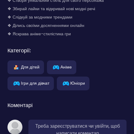
❖ Створи унікальний стиль для свого персонажа
❖ Збирай лайки та відкривай нові модні речі
❖ Слідкуй за модними трендами
❖ Ділись своїми досягненнями онлайн
❖ Яскрава аніме-стилістика гри
Категорії:
Для дітей
Аніме
Ігри для дівчат
Юніори
Коментарі
Треба зареєструватися чи увійти, щоб
написати коментар