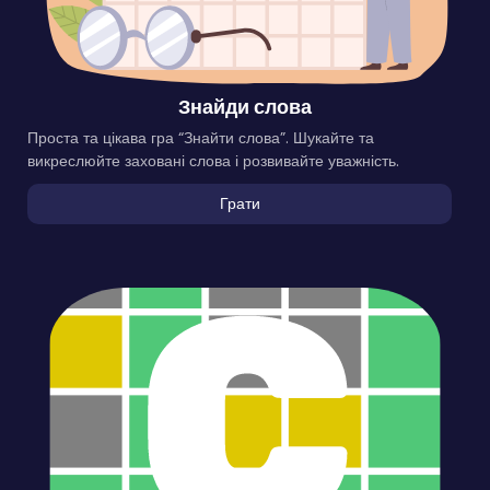
Знайди слова
Проста та цікава гра “Знайти слова”. Шукайте та
викреслюйте заховані слова і розвивайте уважність.
Грати