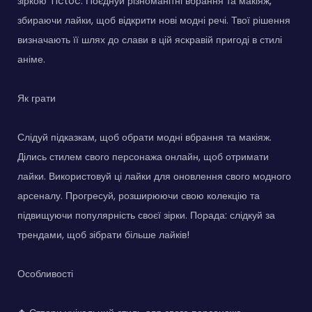
зіркою Tictoc. Поєднуй різноманітні вбрання та макіяж,
збираючи лайки, щоб відкрити нові модні речі. Твої рішення
визначають її шлях до слави в цій яскравій пригоді в стилі
аніме.
Як грати
Слідуй підказкам, щоб обрати модні вбрання та макіяж.
Ділись стилем свого персонажа онлайн, щоб отримати
лайки. Використовуй ці лайки для оновлення свого модного
арсеналу. Прогресуй, розширюючи свою колекцію та
підвищуючи популярність своєї зірки. Порада: слідкуй за
трендами, щоб зібрати більше лайків!
Особливості