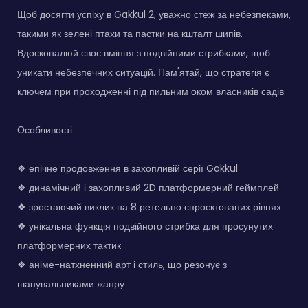
Щоб досягти успіху в Gakkul 2, уважно стеж за небезпеками,
такими як зелені птахи та пастки на кшталт шипів.
Вдосконалюй своє вміння з подвійними стрибками, щоб
уникати небезпечних ситуацій. Пам'ятай, що стратегія є
ключем при проходженні під пильним оком власників садів.
Особливості
❖ епічне продовження в захопливій серії Gakkul
❖ динамічний і захопливий 2D платформерний геймплей
❖ зростаючий виклик на 8 ретельно спроєктованих рівнях
❖ унікальна функція подвійного стрибка для просунутих
платформерних тактик
❖ аніме-натхненний арт і стиль, що резонує з
шанувальниками жанру