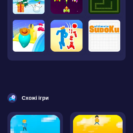
Схожі ігри