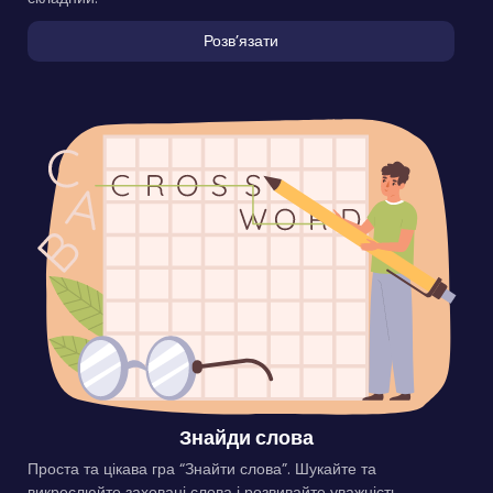
Розвʼязати
Знайди слова
Проста та цікава гра “Знайти слова”. Шукайте та
викреслюйте заховані слова і розвивайте уважність.