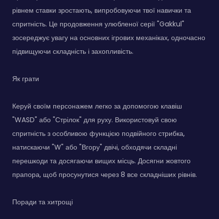
рівнем ставки зростають, випробовуючи твої навички та
спритність. Це продовження улюбленої серії "Gakkul"
зосереджує увагу на основних ігрових механіках, одночасно
підвищуючи складність і захопливість.
Як грати
Керуй своїм персонажем легко за допомогою клавіш
"WASD" або "Стрілок" для руху. Використовуй свою
спритність з особливою функцією подвійного стрибка,
натискаючи "W" або "Вгору" двічі, обходячи складні
перешкоди та досягаючи вищих місць. Досягни жовтого
прапора, щоб просунутися через 8 все складніших рівнів.
Поради та хитрощі