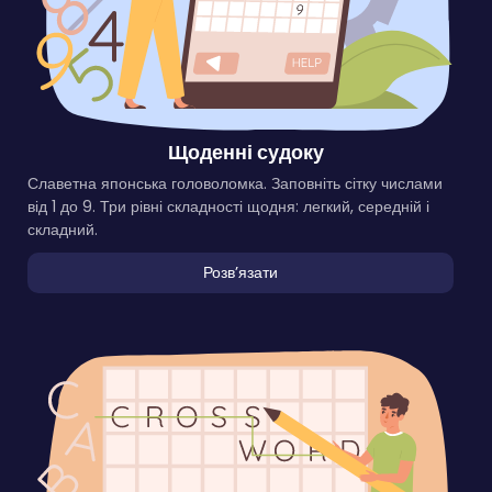
Щоденні судоку
Славетна японська головоломка. Заповніть сітку числами
від 1 до 9. Три рівні складності щодня: легкий, середній і
складний.
Розвʼязати