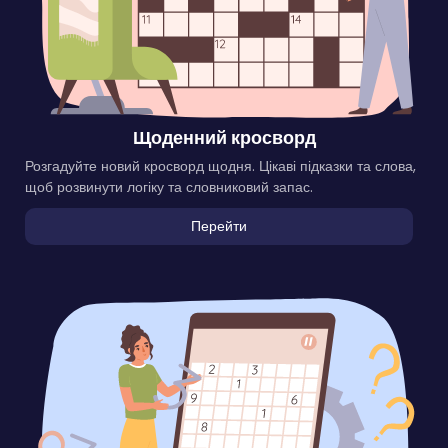
Щоденний кросворд
Розгадуйте новий кросворд щодня. Цікаві підказки та слова,
щоб розвинути логіку та словниковий запас.
Перейти