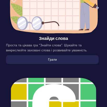
Знайди слова
Проста та цікава гра “Знайти слова”. Шукайте та
викреслюйте заховані слова і розвивайте уважність.
Грати