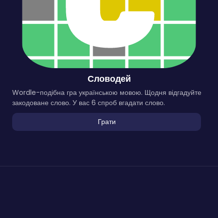
Словодей
Wordle-подібна гра українською мовою. Щодня відгадуйте
закодоване слово. У вас 6 спроб вгадати слово.
Грати
Онлайн Ігри
на
DAYTODAY
© 2025. Копіювання матеріалів
заборонено. |
Контакти
V-2.1.3