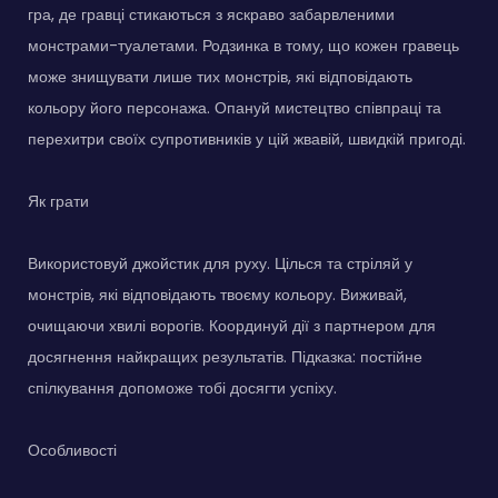
гра, де гравці стикаються з яскраво забарвленими
монстрами-туалетами. Родзинка в тому, що кожен гравець
може знищувати лише тих монстрів, які відповідають
кольору його персонажа. Опануй мистецтво співпраці та
перехитри своїх супротивників у цій жвавій, швидкій пригоді.
Як грати
Використовуй джойстик для руху. Цілься та стріляй у
монстрів, які відповідають твоєму кольору. Виживай,
очищаючи хвилі ворогів. Координуй дії з партнером для
досягнення найкращих результатів. Підказка: постійне
спілкування допоможе тобі досягти успіху.
Особливості