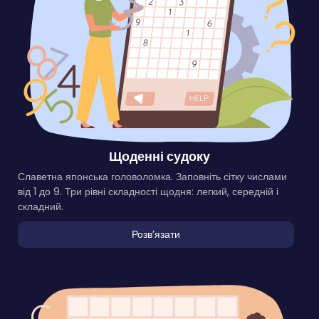
Щоденні судоку
Славетна японська головоломка. Заповніть сітку числами
від 1 до 9. Три рівні складності щодня: легкий, середній і
складний.
Розвʼязати