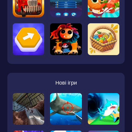
Нові ігри