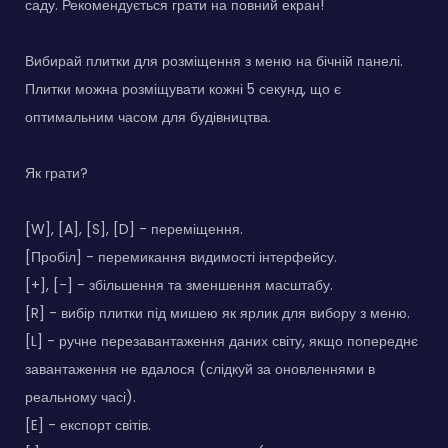
саду. Рекомендується грати на повний екран!
Вибирай плитки для розміщення з меню на бічній панелі.
Плитки можна розміщувати кожні 5 секунд, що є
оптимальним часом для будівництва.
Як грати?
[W], [A], [S], [D] - переміщення.
[Пробіл] - перемикання видимості інтерфейсу.
[+], [-] - збільшення та зменшення масштабу.
[R] - вибір плитки під мишею як ярлик для вибору з меню.
[L] - ручне перезавантаження даних світу, якщо попереднє
завантаження не вдалося (слідкуй за оновленнями в
реальному часі).
[E] - експорт світів.