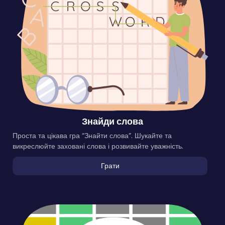
Знайди слова
Проста та цікава гра “Знайти слова”. Шукайте та
викреслюйте заховані слова і розвивайте уважність.
Грати