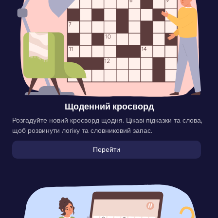
Щоденний кросворд
Розгадуйте новий кросворд щодня. Цікаві підказки та слова,
щоб розвинути логіку та словниковий запас.
Перейти