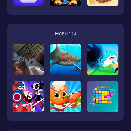
Нові ігри