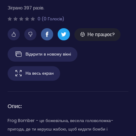
Зіграно 397 разів.
0 (0 Голосів)
Не працює?
Відкрити в новому вікні
На весь екран
Опис:
Frog Bomber - це божевільна, весела головоломка-
пригода, де ти керуєш жабою, щоб кидати бомби і