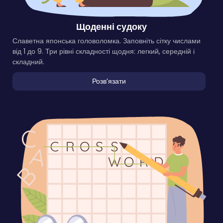
Щоденні судоку
Славетна японська головоломка. Заповніть сітку числами
від 1 до 9. Три рівні складності щодня: легкий, середній і
складний.
Розвʼязати