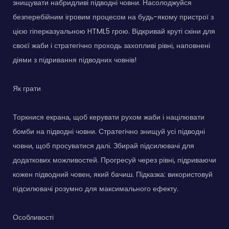
знищувати набридливі підводні човни. Насолоджуйся
безперебійним ігровим процесом на будь-якому пристрої з
цією гіперказуальною HTML5 грою. Відкривай круті скіни для
своєї жаби і стратегічно проходь захопливі рівні, наповнені
діями з підривання підводних човнів!
Як грати
Торкнися екрана, щоб керувати рухом жаби і націлювати
бомби на підводні човни. Стратегічно знищуй усі підводні
човни, щоб просуватися далі. Збирай підсилювачі для
додаткових можливостей. Прогресуй через рівні, підриваючи
кожен підводний човен, який бачиш. Підказка: використовуй
підсилювачі розумно для максимального ефекту.
Особливості