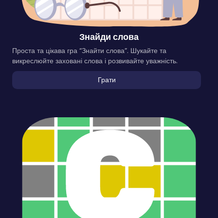
Знайди слова
Проста та цікава гра “Знайти слова”. Шукайте та
викреслюйте заховані слова і розвивайте уважність.
Грати