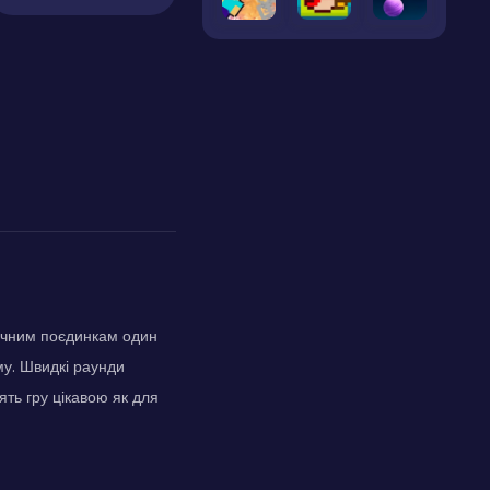
ічним поєдинкам один
му. Швидкі раунди
ть гру цікавою як для