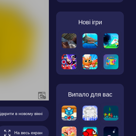
Нові ігри
Випало для вас
ідкрити в новому вікні
На весь екран