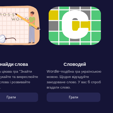
найди слова
Словодей
 цікава гра “Знайти
Wordle-подібна гра українською
Шукайте та викреслюйте
мовою. Щодня відгадуйте
слова і розвивайте
закодоване слово. У вас 6 спроб
.
вгадати слово.
Грати
Грати