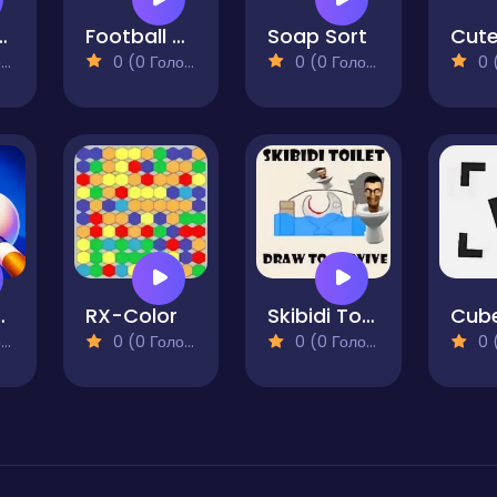
 Ball Puzzle
Football Stars Championship
Soap Sort
)
0 (0 Голосів)
0 (0 Голосів)
0 (0
aster
RX-Color
Skibidi Toilet Draw to Survive
)
0 (0 Голосів)
0 (0 Голосів)
0 (0