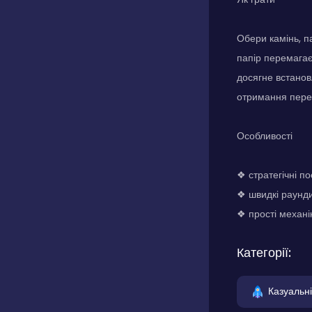
Обери камінь, п
папір перемагає
досягне встанов
отримання пере
Особливості
❖ стратегічні п
❖ швидкі раунди
❖ прості механік
Категорії:
Казуальні