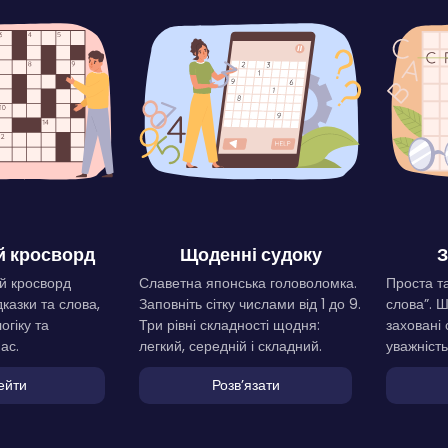
 кросворд
Щоденні судоку
З
й кросворд
Славетна японська головоломка.
Проста та
дказки та слова,
Заповніть сітку числами від 1 до 9.
слова”. 
огіку та
Три рівні складності щодня:
заховані 
ас.
легкий, середній і складний.
уважність
ейти
Розвʼязати