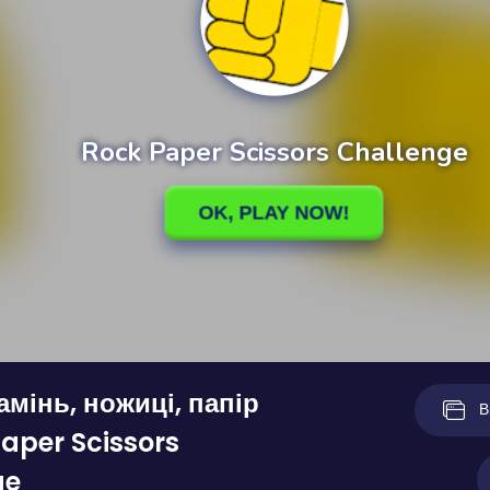
амінь, ножиці, папір
В
aper Scissors
ge