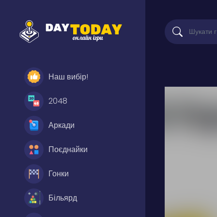
Наш вибір!
2048
Аркади
Поєднайки
Гонки
Більярд