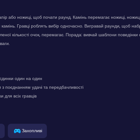
апір або ножиці, щоб почати раунд. Камінь перемагає ножиці, ножиц
 камінь. Гравці роблять вибір одночасно. Вигравай раунди, щоб наб
леної кількості очок, перемагає. Порада: вивчай шаблони поведінки
ваги.
оєдинки один на один
 з поєднанням удачі та передбачливості
и для всіх гравців
Захопливі