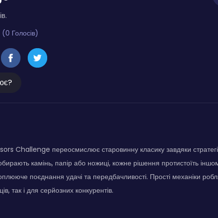
ів.
 (0 Голосів)
ює?
ssors Challenge переосмислює старовинну класику завдяки стратег
 обирають камінь, папір або ножиці, кожне рішення протистоїть іншо
плююче поєднання удачі та передбачливості. Прості механіки робля
ів, так і для серйозних конкурентів.