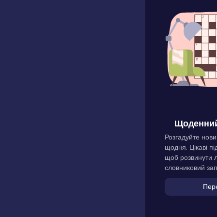
Щоденний
Розгадуйте нови
щодня. Цікаві пі
щоб розвинути л
словниковий зап
Пер