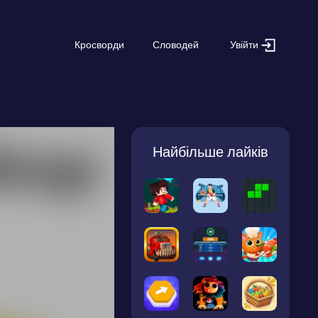
Увійти
Кросворди
Словодей
Найбільше лайків