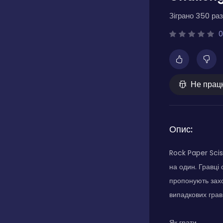
Зіграно 350 раз
0
Не прац
Опис:
Rock Paper Sci
на один. Гравці
пропонують захо
випадкових гравц
Як грати