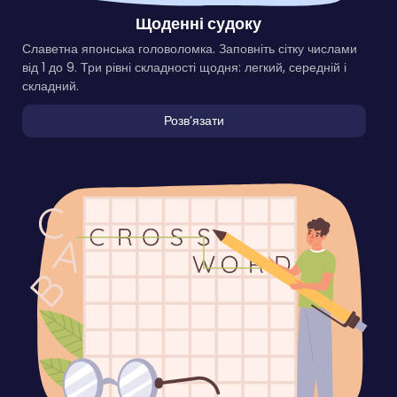
Щоденні судоку
Славетна японська головоломка. Заповніть сітку числами
від 1 до 9. Три рівні складності щодня: легкий, середній і
складний.
Розвʼязати