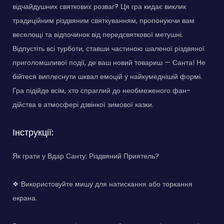
відчайдушних святкових розваг? Ця гра кидає виклик
традиційним різдвяним святкуванням, пропонуючи вам
веселощі та відпочинок від передсвяткової метушні.
Відпустіть всі турботи, ставши частиною шаленої різдвяної
приголомшливої події, де ваш новий товариш — Санта! Не
бійтеся виплеснути шквал емоцій у найкумеднішій формі.
Гра підійде всім, хто спраглий до необмеженого фан-
дійства в атмосфері дзвінкої зимової казки.
Інструкції:
Як грати у Вдар Санту: Різдвяний Приятель?
❖ Використовуйте мишу для натискання або торкання
екрана.