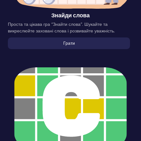
Знайди слова
Проста та цікава гра “Знайти слова”. Шукайте та
викреслюйте заховані слова і розвивайте уважність.
Грати