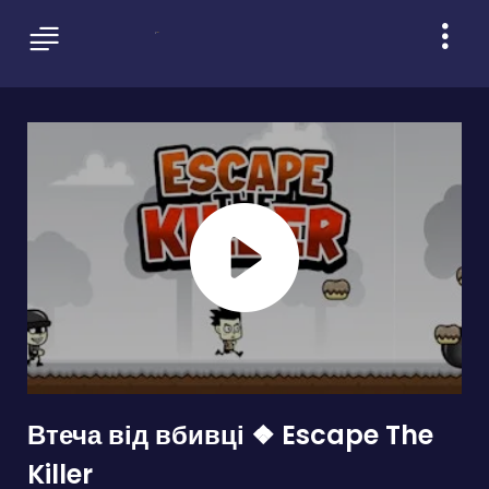
Втеча від вбивці ❖ Escape The
Killer