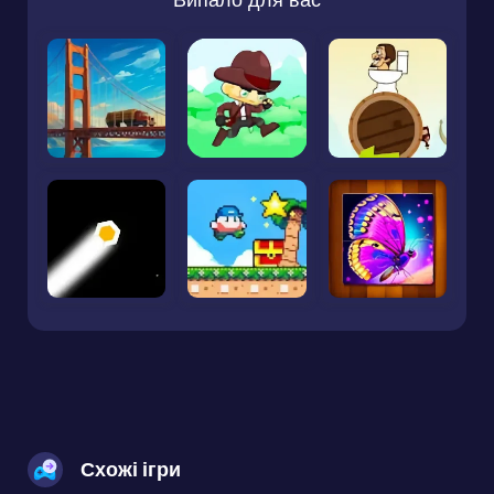
Схожі ігри