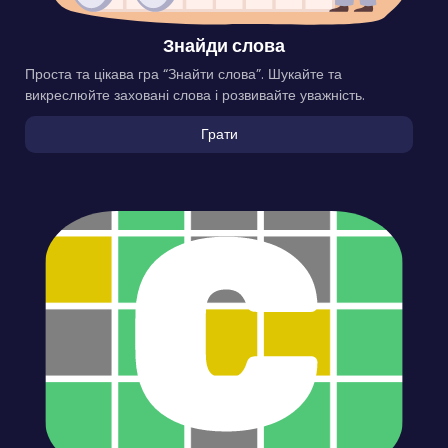
Знайди слова
Проста та цікава гра “Знайти слова”. Шукайте та
викреслюйте заховані слова і розвивайте уважність.
Грати