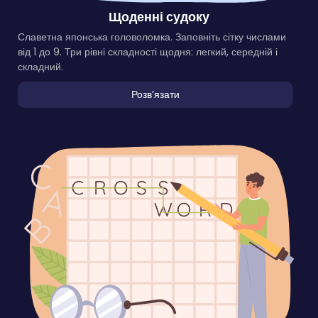
Щоденні судоку
Славетна японська головоломка. Заповніть сітку числами
від 1 до 9. Три рівні складності щодня: легкий, середній і
складний.
Розвʼязати