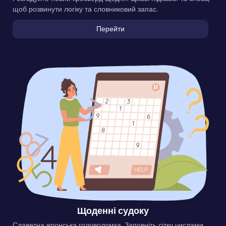
щоб розвинути логіку та словниковий запас.
Перейти
Щоденні судоку
Славетна японська головоломка. Заповніть сітку числами