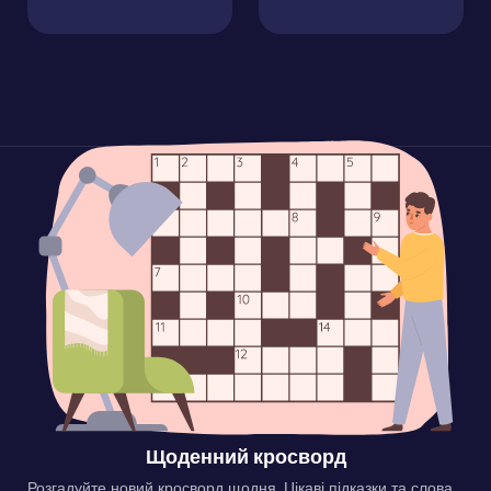
Щоденний кросворд
Розгадуйте новий кросворд щодня. Цікаві підказки та слова,