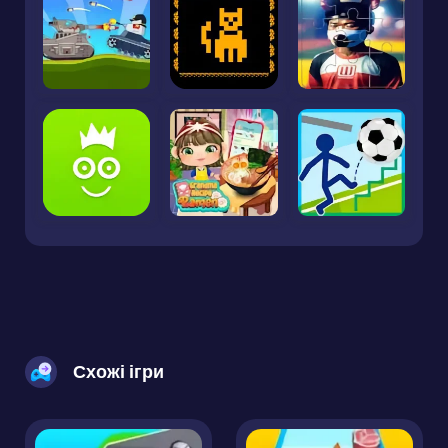
Схожі ігри