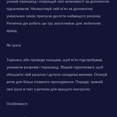
уникай перешкод і покращуй свої можливості за допомогою
підсилювачів. Налаштовуй свій м'яч за допомогою
унікальних скінів, прагнучи досягти найвищого рахунку.
Ритмічна дія робить цю гру захопливою для любителів
аркад.
Як грати
Торкнись або проведи пальцем, щоб м'яч підстрибував,
уникаючи розривів і перешкод. Збирай підсилювачі, щоб
збільшити свій рахунок і долати складніші виклики. Опануй
ритм для більш плавного проходження. Порада: тримай
свої рухи в такт з ритмом для кращого контролю.
Особливості