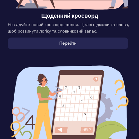
Щоденний кросворд
Розгадуйте новий кросворд щодня. Цікаві підказки та слова,
щоб розвинути логіку та словниковий запас.
Перейти