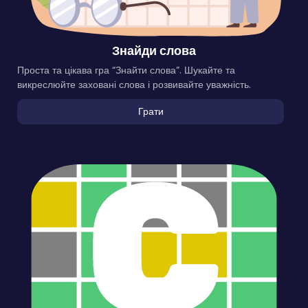
Знайди слова
Проста та цікава гра “Знайти слова”. Шукайте та
викреслюйте заховані слова і розвивайте уважність.
Грати