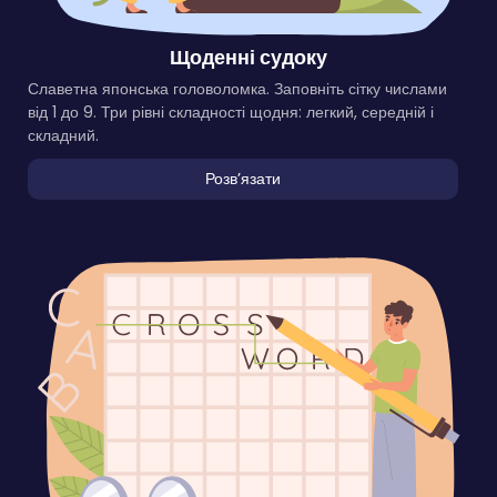
Щоденні судоку
Славетна японська головоломка. Заповніть сітку числами
від 1 до 9. Три рівні складності щодня: легкий, середній і
складний.
Розвʼязати