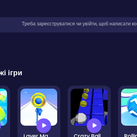
Треба зареєструватися чи увійти, щоб написати к
жі ігри
one Case Diy Kpop Fans
Layer Master
Crazy Ball Space