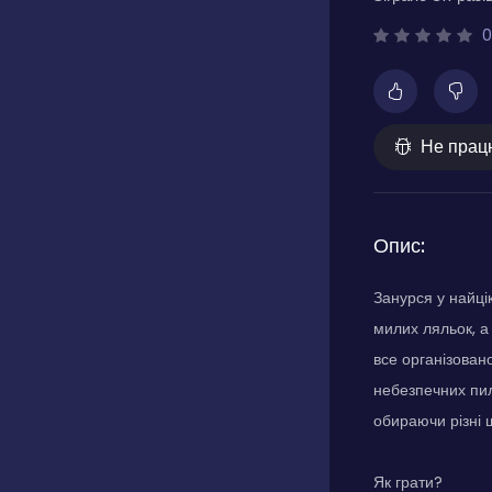
0
Не прац
Опис:
Занурся у найці
милих ляльок, а
все організован
небезпечних пил
обираючи різні ш
Як грати?