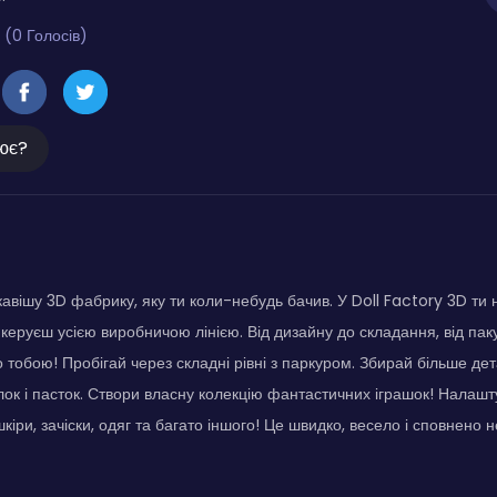
 (0 Голосів)
ює?
кавішу 3D фабрику, яку ти коли-небудь бачив. У Doll Factory 3D ти
 керуєш усією виробничою лінією. Від дизайну до складання, від па
о тобою! Пробігай через складні рівні з паркуром. Збирай більше де
ок і пасток. Створи власну колекцію фантастичних іграшок! Налашт
кіри, зачіски, одяг та багато іншого! Це швидко, весело і сповнено 