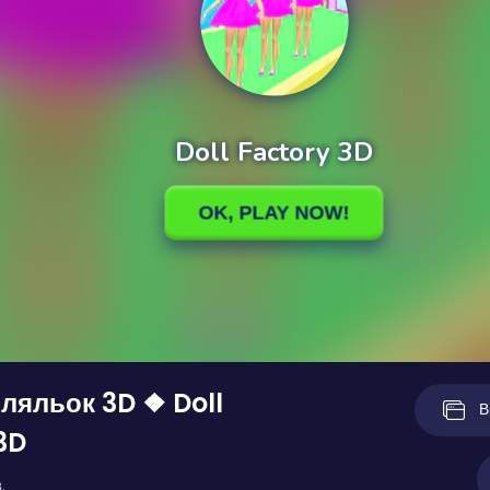
ляльок 3D ❖ Doll
В
3D
.