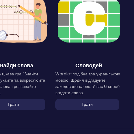
найди слова
Словодей
 цікава гра “Знайти
Wordle-подібна гра українською
Шукайте та викреслюйте
мовою. Щодня відгадуйте
слова і розвивайте
закодоване слово. У вас 6 спроб
.
вгадати слово.
Грати
Грати