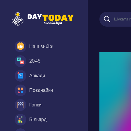
Наш вибір!
2048
Аркади
Поєднайки
Гонки
Більярд