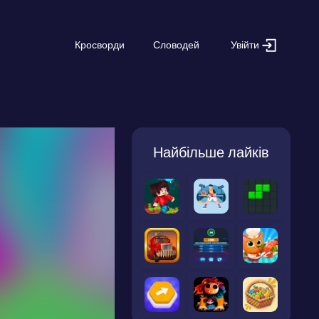
Увійти
Кросворди
Словодей
Найбільше лайків