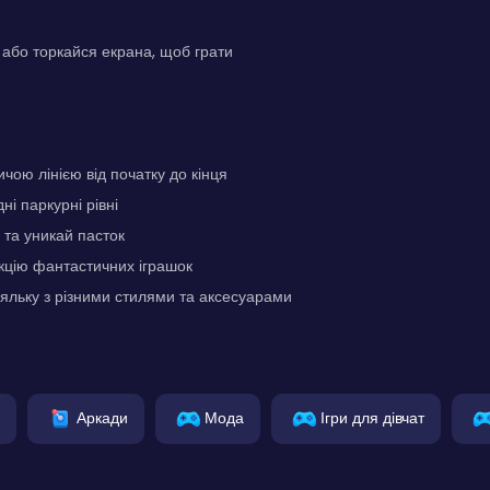
або торкайся екрана, щоб грати
чою лінією від початку до кінця
і паркурні рівні
 та уникай пасток
кцію фантастичних іграшок
яльку з різними стилями та аксесуарами
Аркади
Мода
Ігри для дівчат