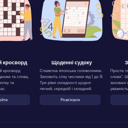
 кросворд
Щоденні судоку
З
й кросворд
Славетна японська головоломка.
Проста та
дказки та слова,
Заповніть сітку числами від 1 до 9.
слова”. 
огіку та
Три рівні складності щодня:
заховані 
ас.
легкий, середній і складний.
уважність
ейти
Розвʼязати