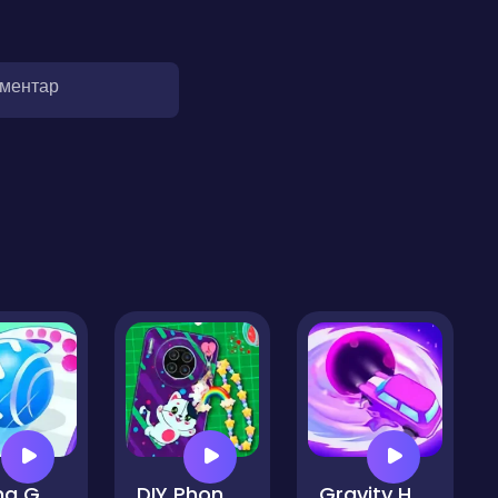
оментар
Rolling Going Balls
DIY Phone Case Shop
Gravity Hole