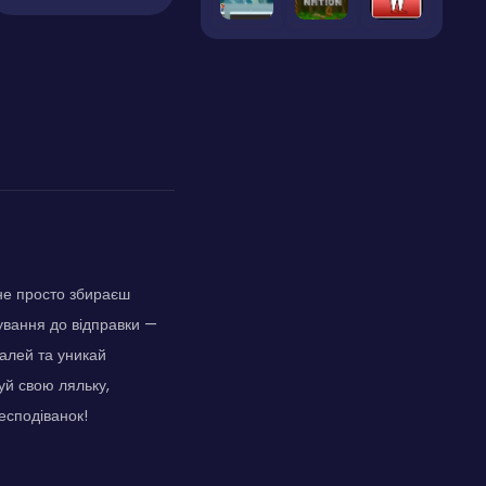
 не просто збираєш
кування до відправки —
талей та уникай
уй свою ляльку,
несподіванок!