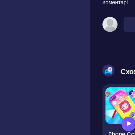
Коментарі
Схо
Ph