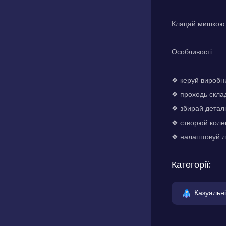
Клацай мишкою 
Особливості
❖ керуй виробни
❖ проходь складн
❖ збирай деталі
❖ створюй коле
❖ налаштовуй л
Категорії:
Казуальні