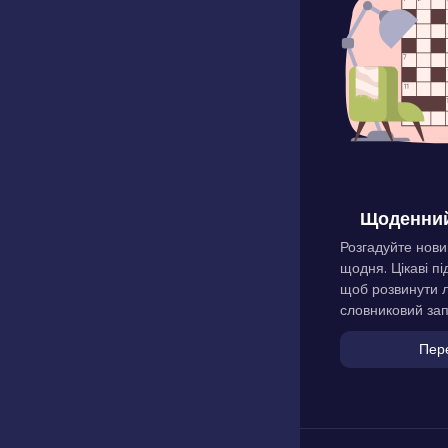
Щоденний
Розгадуйте нови
щодня. Цікаві пі
щоб розвинути л
словниковий зап
Пер