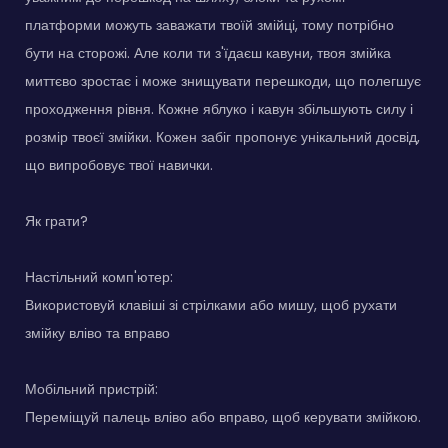
платформи можуть заважати твоїй змійці, тому потрібно
бути на сторожі. Але коли ти з'їдаєш кавуни, твоя змійка
миттєво зростає і може знищувати перешкоди, що полегшує
проходження рівня. Кожне яблуко і кавун збільшують силу і
розмір твоєї змійки. Кожен забіг пропонує унікальний досвід,
що випробовує твої навички.
Як грати?
Настільний комп'ютер:
Використовуй клавіші зі стрілками або мишу, щоб рухати
змійку вліво та вправо
Мобільний пристрій:
Переміщуй палець вліво або вправо, щоб керувати змійкою.