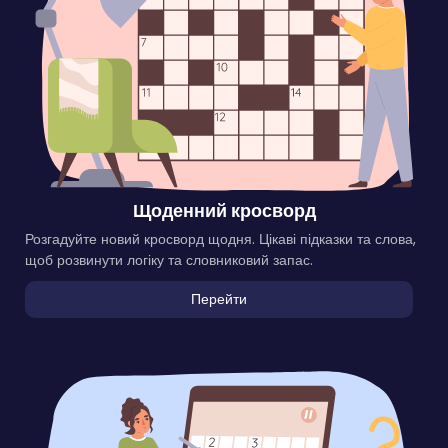
Щоденний кросворд
Розгадуйте новий кросворд щодня. Цікаві підказки та слова,
щоб розвинути логіку та словниковий запас.
Перейти