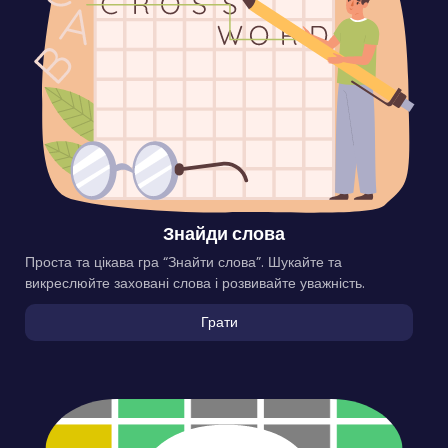
Знайди слова
Проста та цікава гра “Знайти слова”. Шукайте та
викреслюйте заховані слова і розвивайте уважність.
Грати