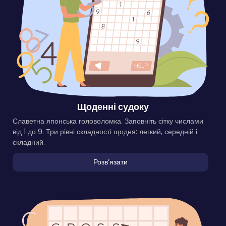
Щоденні судоку
Славетна японська головоломка. Заповніть сітку числами
від 1 до 9. Три рівні складності щодня: легкий, середній і
складний.
Розвʼязати