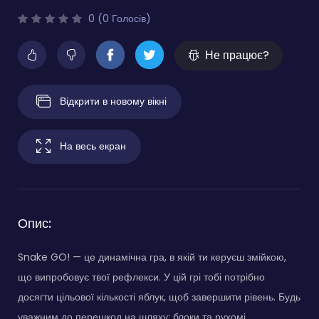
0 (0 Голосів)
Не працює?
Відкрити в новому вікні
На весь екран
Опис:
Snake GO! — це динамічна гра, в якій ти керуєш змійкою,
що випробовує твої рефлекси. У цій грі тобі потрібно
досягти цільової кількості яблук, щоб завершити рівень. Будь
уважним до перешкод на шляху; блоки та рухомі