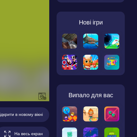
Нові ігри
Випало для вас
ідкрити в новому вікні
На весь екран