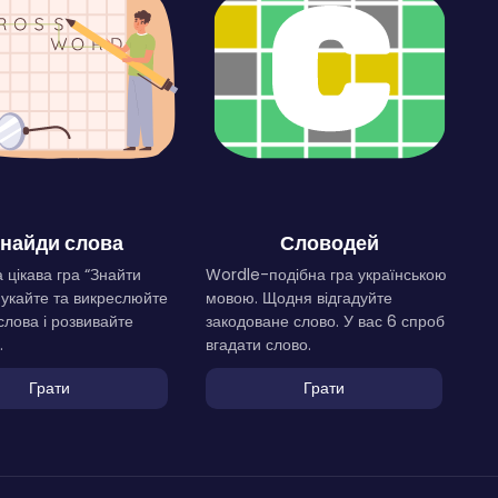
найди слова
Словодей
 цікава гра “Знайти
Wordle-подібна гра українською
Шукайте та викреслюйте
мовою. Щодня відгадуйте
слова і розвивайте
закодоване слово. У вас 6 спроб
.
вгадати слово.
Грати
Грати