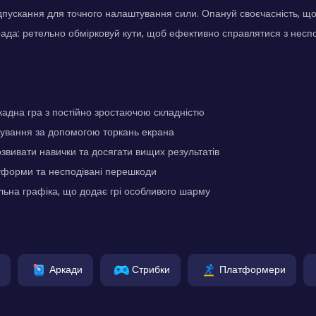
дпускання для точного налаштування сили. Опануй своєчасність, що
да: ретельно обмірковуй кути, щоб ефективно справлятися з несп
адна гра з постійно зростаючою складністю
рування за допомогою торкань екрана
звивати навички та досягати вищих результатів
тформи та несподівані перешкоди
льна графіка, що додає грі особливого шарму
Аркади
Стрибки
Платформери