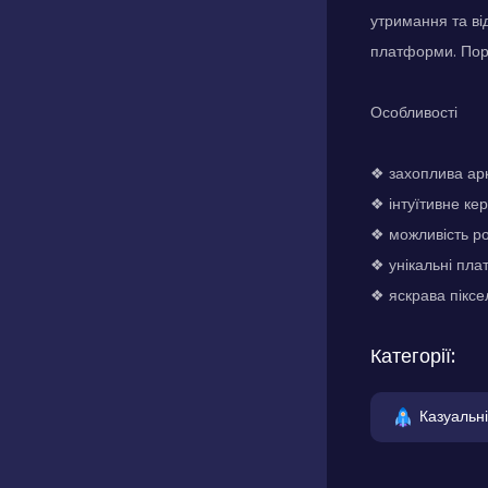
утримання та ві
платформи. Пора
Особливості
❖ захоплива арк
❖ інтуїтивне ке
❖ можливість ро
❖ унікальні пла
❖ яскрава піксе
Категорії:
Казуальні