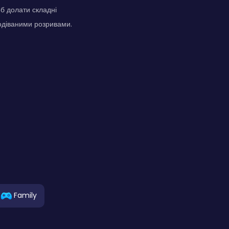
б долати складні
одіваними розривами.
Family