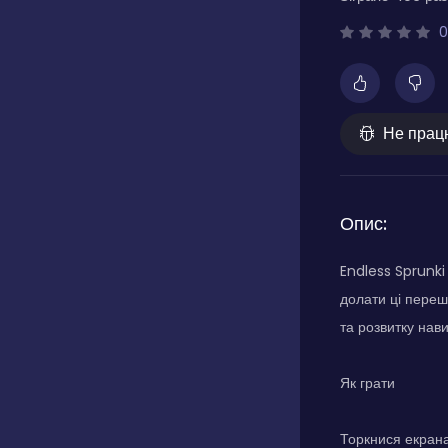
0
Не прац
Опис:
Endless Sprunki
долати ці переш
та розвитку нави
Як грати
Торкнися екрана