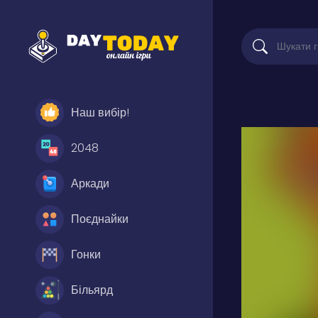
Наш вибір!
2048
Аркади
Поєднайки
Гонки
Більярд