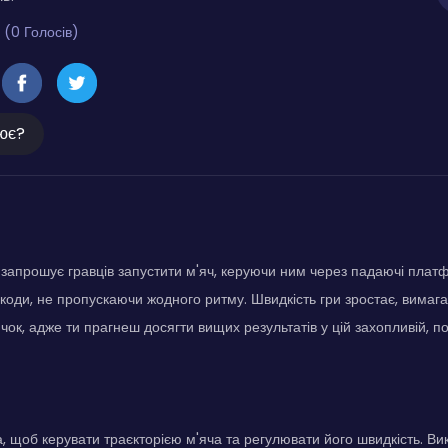
 (0 Голосів)
ює?
 запрошує гравців запустити м'яч, керуючи ним через падаючі плат
коди, не пропускаючи жодного ритму. Швидкість гри зростає, вимаг
чок, адже ти прагнеш досягти вищих результатів у цій захопливій, по
, щоб керувати траєкторією м'яча та регулювати його швидкість. В