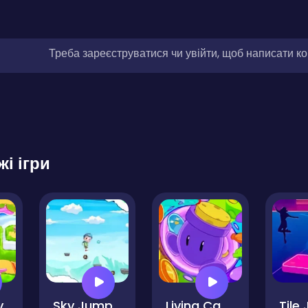
Треба зареєструватися чи увійти, щоб написати к
жі ігри
y
Sky Jumping
Living Cannon DX