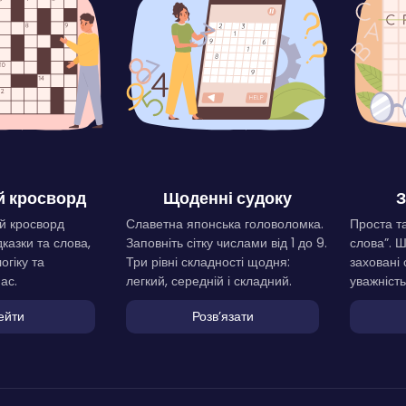
 кросворд
Щоденні судоку
З
й кросворд
Славетна японська головоломка.
Проста та
дказки та слова,
Заповніть сітку числами від 1 до 9.
слова”. 
огіку та
Три рівні складності щодня:
заховані 
ас.
легкий, середній і складний.
уважність
ейти
Розвʼязати