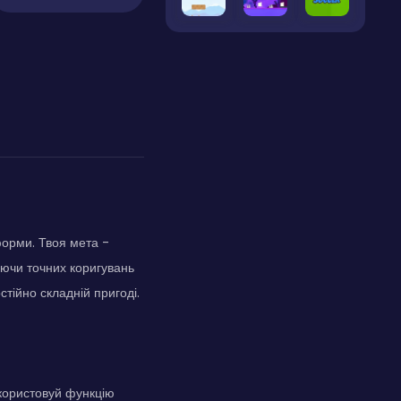
форми. Твоя мета -
аючи точних коригувань
стійно складній пригоді.
икористовуй функцію