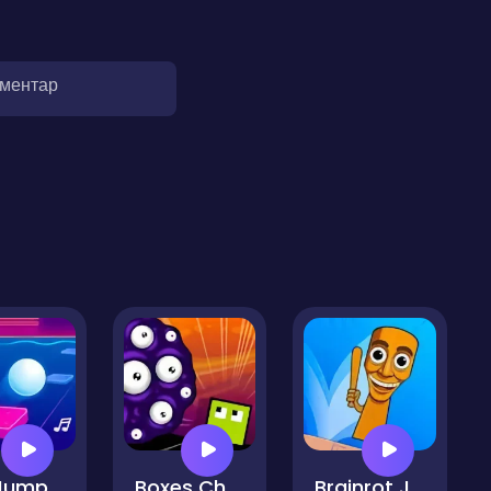
оментар
Tile Jumper 3D
Boxes Chaser
Brainrot Jump Adventure