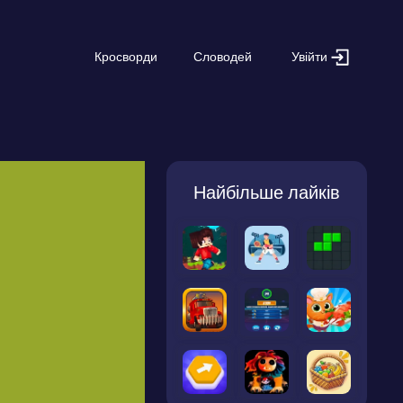
Увійти
Кросворди
Словодей
Найбільше лайків