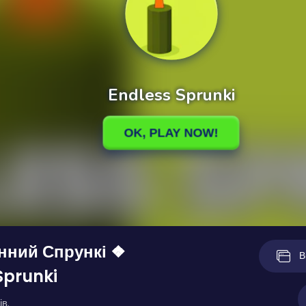
нний Спрункі ❖
В
Sprunki
ів.