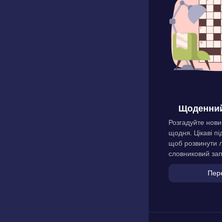
Щоденний
Розгадуйте нови
щодня. Цікаві пі
щоб розвинути л
словниковий зап
Пер