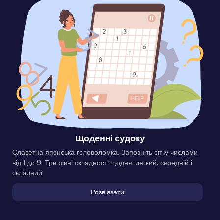
Щоденні судоку
Славетна японська головоломка. Заповніть сітку числами
від 1 до 9. Три рівні складності щодня: легкий, середній і
складний.
Розвʼязати