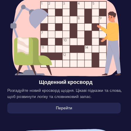
Щоденний кросворд
Розгадуйте новий кросворд щодня. Цікаві підказки та слова,
щоб розвинути логіку та словниковий запас.
Перейти