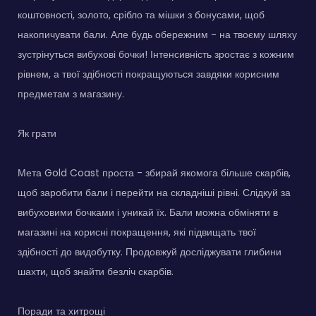
коштовності, золото, срібло та мішки з бонусами, щоб
накопичувати бали. Але будь обережним - на твоєму шляху
зустрінуться вибухові бочки! Інтенсивність зростає з кожним
рівнем, а твої здібності покращуються завдяки корисним
предметам з магазину.
Як грати
Мета Gold Coast проста - збирай якомога більше скарбів,
щоб заробити бали і перейти на складніші рівні. Слідкуй за
вибуховими бочками і уникай їх. Бали можна обміняти в
магазині на корисні покращення, які підвищать твої
здібності до видобутку. Продовжуй досліджувати глибини
шахти, щоб знайти безліч скарбів.
Поради та хитрощі