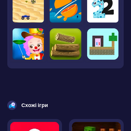
Схожі ігри