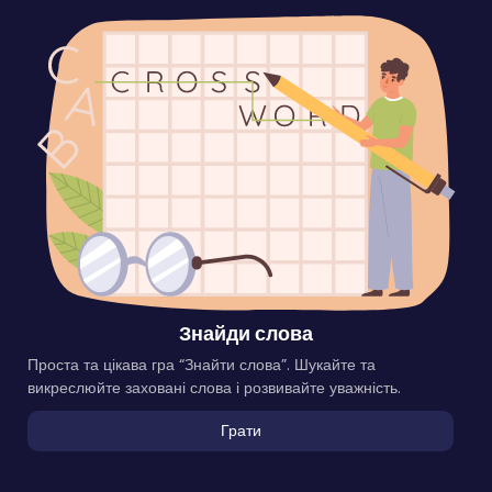
Знайди слова
Проста та цікава гра “Знайти слова”. Шукайте та
викреслюйте заховані слова і розвивайте уважність.
Грати