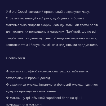
У Gold Coast важливий правильний розрахунок часу.
Стратегічно плануй свої рухи, щоб уникати бочок і
максимально збирати скарби. Завжди залишай трохи балів
для критичних покращень з магазину. Пам'ятай, що не всі
скарби мають однакову цінність: надавай перевагу золоту,
коштовностям і бонусним мішкам над іншими предметами.
Особливості
❖ приємна графіка: високоякісна графіка забезпечує
захоплюючий ігровий досвід
❖ захоплива музика: інтригуюча фоновий музика підсилює
відчуття пригоди та хвилювання
❖ магазин у грі: обмінюй зароблені бали на цінні
покращення в магазині