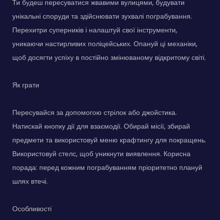
Ти будеш пересуватися жвавими вулицями, будувати
унікальні споруди та здійснювати зухвалі пограбування.
Перехитри суперників і налаштуй свої інструменти,
уникаючи настирливих поліцейських. Опануй ці механіки,
щоб досягти успіху в постійно змінюваному відкритому світі.
Як грати
Пересувайся за допомогою стрілок або джойстика.
Натискай кнопку дії для взаємодії. Обирай місії, збирай
предмети та використовуй меню крафтингу для покращень.
Використовуй стелс, щоб уникнути виявлення. Корисна
порада: перед кожним пограбуванням пріоритетно плануй
шлях втечі.
Особливості