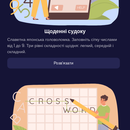
Щоденні судоку
Славетна японська головоломка. Заповніть сітку числами
від 1 до 9. Три рівні складності щодня: легкий, середній і
складний.
Розвʼязати