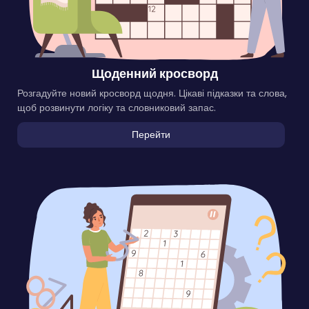
Щоденний кросворд
Розгадуйте новий кросворд щодня. Цікаві підказки та слова,
щоб розвинути логіку та словниковий запас.
Перейти