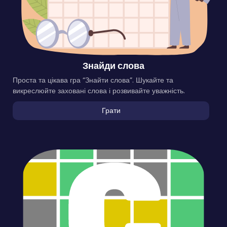
Знайди слова
Проста та цікава гра “Знайти слова”. Шукайте та
викреслюйте заховані слова і розвивайте уважність.
Грати