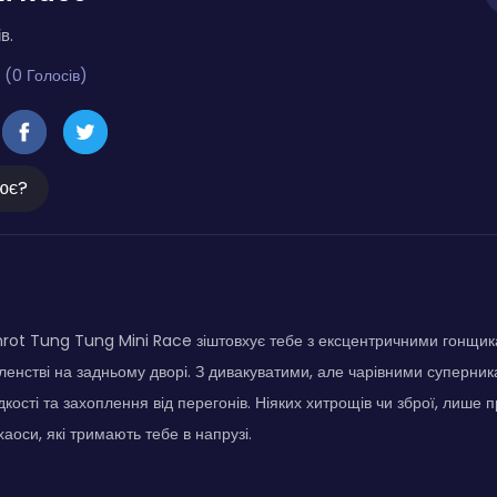
в.
 (0 Голосів)
ює?
inrot Tung Tung Mini Race зіштовхує тебе з ексцентричними гонщи
енстві на задньому дворі. З дивакуватими, але чарівними суперник
ості та захоплення від перегонів. Ніяких хитрощів чи зброї, лише п
хаоси, які тримають тебе в напрузі.