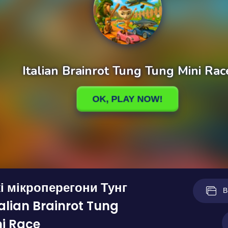
кі мікроперегони Тунг
В
talian Brainrot Tung
i Race