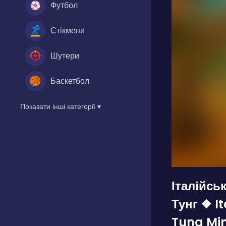
Футбол
Стікмени
Шутери
Баскетбол
Показати інші категорії ▾
Італійсь
Тунг ❖ I
Tung Min