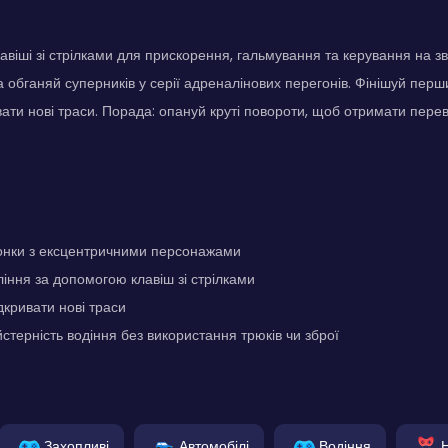
авіші зі стрілками для прискорення, гальмування та керування на з
а обганяй суперників у серії адреналінових перегонів. Фінішуй пер
ивати нові траси. Порада: опануй круті повороти, щоб отримати перев
онки з ексцентричними персонажами
іння за допомогою клавіш зі стрілками
дкривати нові траси
стерність водіння без використання трюків чи зброї
Захопливі
Автомобілі
Водіння
Н