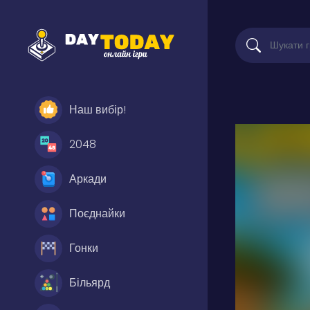
Наш вибір!
2048
Аркади
Поєднайки
Гонки
Більярд