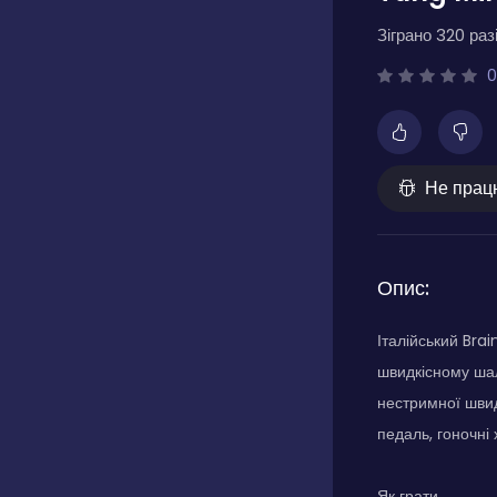
Зіграно 320 разі
0
Не прац
Опис:
Італійський Bra
швидкісному шал
нестримної швидк
педаль, гоночні 
Як грати