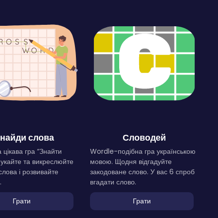
найди слова
Словодей
 цікава гра “Знайти
Wordle-подібна гра українською
Шукайте та викреслюйте
мовою. Щодня відгадуйте
слова і розвивайте
закодоване слово. У вас 6 спроб
.
вгадати слово.
Грати
Грати