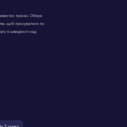
вивистих трасах. Обери
шим, щоб просуватися по
агу в швидкості над
а 2 гравці