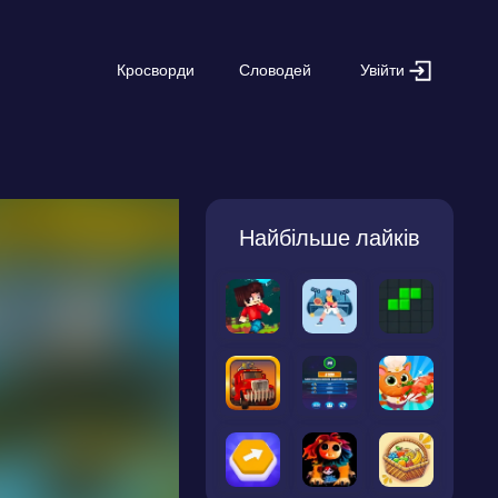
Увійти
Кросворди
Словодей
Найбільше лайків