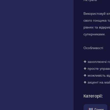
Використовуй кл
свого гонщика т
рівнях та відкр
суперниками.
Особливості
❖ захоплюючі г
❖ просте управл
❖ можливість ві
❖ акцент на май
Категорії:
Гонки