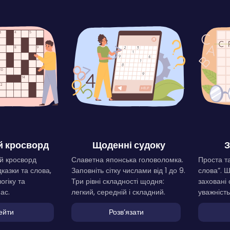
 кросворд
Щоденні судоку
З
й кросворд
Славетна японська головоломка.
Проста та
дказки та слова,
Заповніть сітку числами від 1 до 9.
слова”. 
огіку та
Три рівні складності щодня:
заховані 
ас.
легкий, середній і складний.
уважність
ейти
Розвʼязати