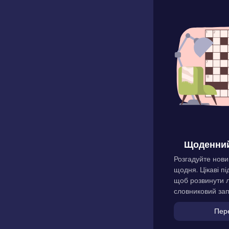
Щоденний
Розгадуйте нови
щодня. Цікаві пі
щоб розвинути л
словниковий зап
Пер