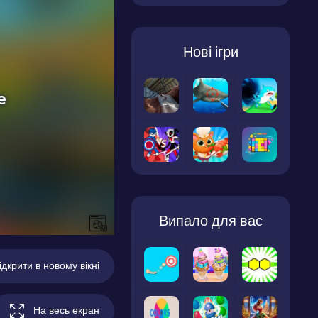
Нові ігри
Випало для вас
ідкрити в новому вікні
На весь екран