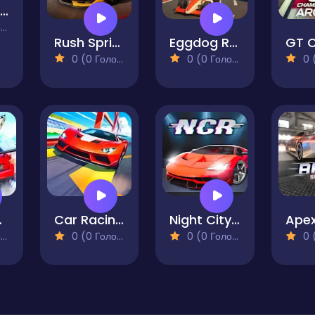
Brainrot Tung Tung Racing
)
Rush Sprint
Eggdog Racing
0 (0 Голосів)
0 (0 Голосів)
0 (0
p Stunts
Car Racing - Sky Race
Night City Racing
)
0 (0 Голосів)
0 (0 Голосів)
0 (0