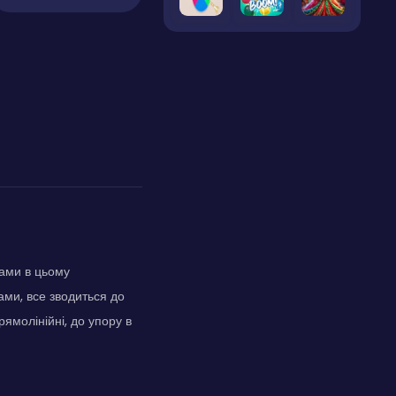
ками в цьому
ами, все зводиться до
рямолінійні, до упору в