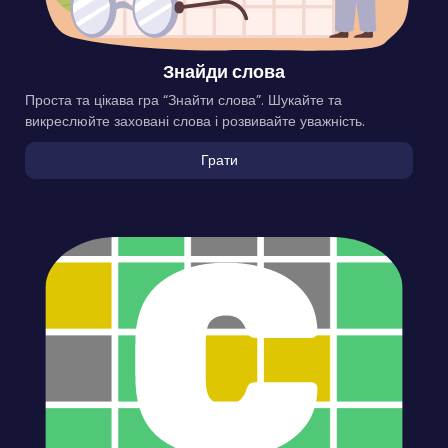
Знайди слова
Проста та цікава гра “Знайти слова”. Шукайте та
викреслюйте заховані слова і розвивайте уважність.
Грати