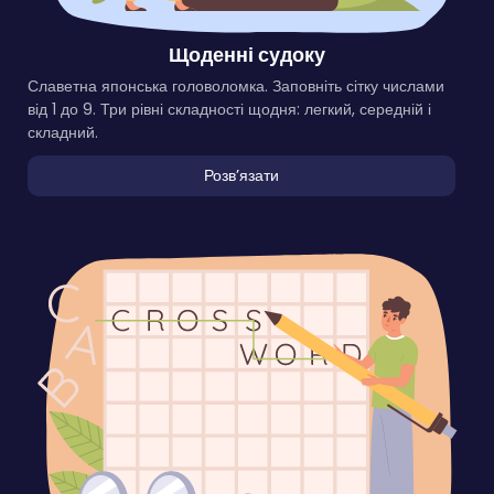
Щоденні судоку
Славетна японська головоломка. Заповніть сітку числами
від 1 до 9. Три рівні складності щодня: легкий, середній і
складний.
Розвʼязати