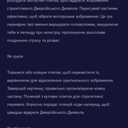
розгадати заплутані плитки, щоб відкрити зображення
страхітливого Джерсійського Диявола. Пересувай частинки
ефективно, щоб зібрати моторошне зображення. Ця гра
перевіряє твої вміння вирішувати головоломки, занурюючи
тебе в легенду про монстра, пропонуючи захопливе
поєднання страху та розваг.
Як грати
Торкнися або клацни плитки, щоб перемістити їх,
вирівнюючи для відновлення оригінального зображення.
Завершуй картинку, правильно організовуючи кожну
частину. Починай з кутових плиток для стратегічної
переваги. Корисна порада: плануй ходи наперед, щоб
швидше відкрити Джерсійського Диявола.