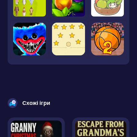
Схожі ігри