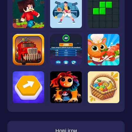
Нові ігри