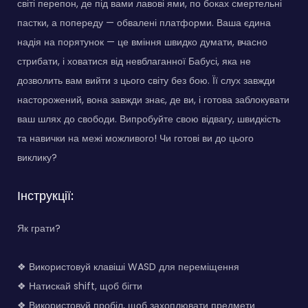
світі перепон, де під вами лавові ями, по боках смертельні
пастки, а попереду — обвалені платформи. Ваша єдина
надія на порятунок — це вміння швидко думати, вчасно
стрибати, і ховатися від невблаганної Бабусі, яка не
дозволить вам вийти з цього світу без бою. Її слух завжди
насторожений, вона завжди знає, де ви, і готова заблокувати
ваш шлях до свободи. Випробуйте свою відвагу, швидкість
та навички на межі можливого! Чи готові ви до цього
виклику?
Інструкції:
Як грати?
❖ Використовуй клавіші WASD для переміщення
❖ Натискай shift, щоб бігти
❖ Використовуй пробіл, щоб захоплювати предмети