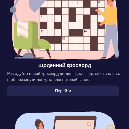
Щоденний кросворд
Розгадуйте новий кросворд щодня. Цікаві підказки та слова,
щоб розвинути логіку та словниковий запас.
Перейти