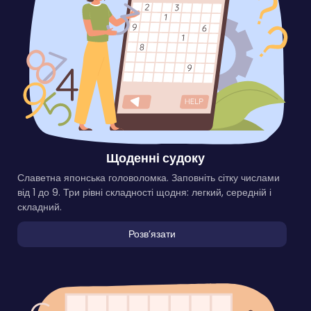
Щоденні судоку
Славетна японська головоломка. Заповніть сітку числами
від 1 до 9. Три рівні складності щодня: легкий, середній і
складний.
Розвʼязати