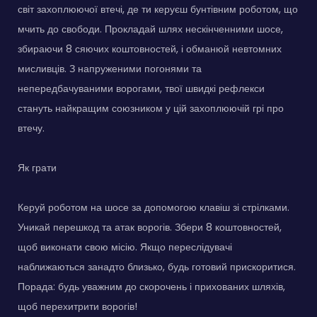
світ захоплюючої втечі, де ти керуєш бунтівним роботом, що
мчить до свободи. Прокладай шлях нескінченними шосе,
збираючи 8 сяючих коштовностей, і обманюй невтомних
мисливців. З напруженими погонями та
непередбачуваними ворогами, твої швидкі рефлекси
стануть найкращим союзником у цій захоплюючій грі про
втечу.
Як грати
Керуй роботом на шосе за допомогою клавіш зі стрілками.
Уникай перешкод та атак ворогів. Збери 8 коштовностей,
щоб виконати свою місію. Якщо переслідувачі
наближаються занадто близько, будь готовий прискоритися.
Порада: будь уважним до скорочень і прихованих шляхів,
щоб перехитрити ворогів!