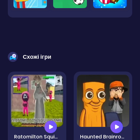
Схожі ігри
Ratomilton Squid Game Prison Escape
Haunted Brainrot 3D