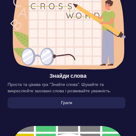
Знайди слова
Проста та цікава гра “Знайти слова”. Шукайте та
викреслюйте заховані слова і розвивайте уважність.
Грати