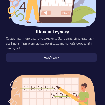
Щоденні судоку
Славетна японська головоломка. Заповніть сітку числами
від 1 до 9. Три рівні складності щодня: легкий, середній і
складний.
Розвʼязати