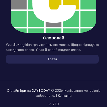
Словодей
Wordle-подібна гра українською мовою. Щодня відгадуйте
закодоване слово. У вас 6 спроб вгадати слово.
Грати
Онлайн Ігри
на
DAYTODAY
© 2025. Копіювання матеріалів
заборонено. |
Контакти
V-2.1.3