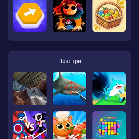
Нові ігри