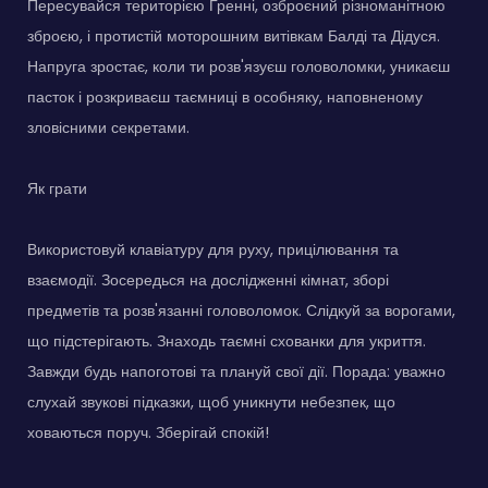
Пересувайся територією Гренні, озброєний різноманітною
зброєю, і протистій моторошним витівкам Балді та Дідуся.
Напруга зростає, коли ти розв'язуєш головоломки, уникаєш
пасток і розкриваєш таємниці в особняку, наповненому
зловісними секретами.
Як грати
Використовуй клавіатуру для руху, прицілювання та
взаємодії. Зосередься на дослідженні кімнат, зборі
предметів та розв'язанні головоломок. Слідкуй за ворогами,
що підстерігають. Знаходь таємні схованки для укриття.
Завжди будь напоготові та плануй свої дії. Порада: уважно
слухай звукові підказки, щоб уникнути небезпек, що
ховаються поруч. Зберігай спокій!