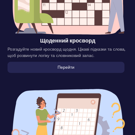
Щоденний кросворд
Розгадуйте новий кросворд щодня. Цікаві підказки та слова,
щоб розвинути логіку та словниковий запас.
Перейти