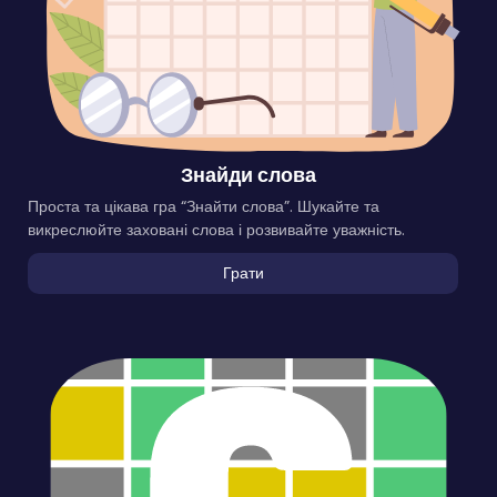
Знайди слова
Проста та цікава гра “Знайти слова”. Шукайте та
викреслюйте заховані слова і розвивайте уважність.
Грати