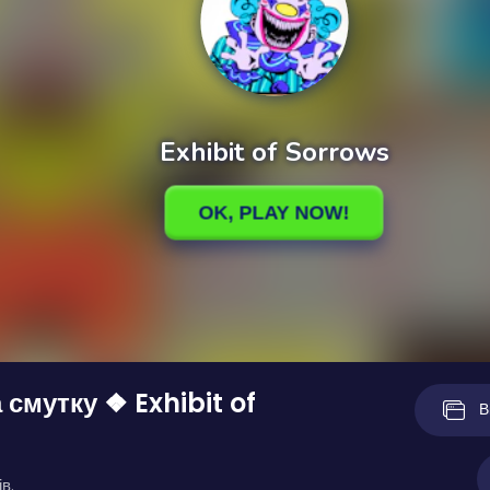
 смутку ❖ Exhibit of
В
в.