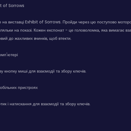
it of Sorrows
е на виставці Exhibit of Sorrows. Пройди через цю поступово мотор
 ляльки на показі. Кожен експонат - це головоломка, яка вимагає в
овий до жахливих вчинків, щоб втекти.
омп'ютері
у кнопку миші для взаємодії та збору ключів.
обільних пристроях
ик і натискання для взаємодії та збору ключів.