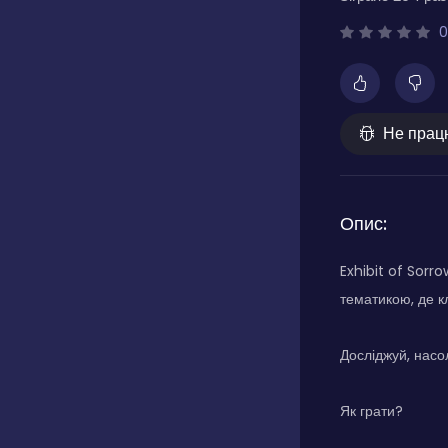
0
Не прац
Опис:
Exhibit of Sorr
тематикою, де к
Досліджуй, насо
Як грати?