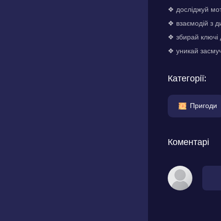
❖ досліджуй мо
❖ взаємодій з 
❖ збирай ключі
❖ уникай засму
Категорії:
Пригоди
Коментарі