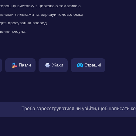
торошну виставку з цирковою тематикою
дивними ляльками та вирішуй головоломки
 для просування вперед
чення клоуна
Пазли
Жахи
Страшні
Треба зареєструватися чи увійти, щоб написати к