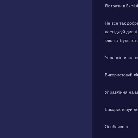
Як грати в Exhib
Не все так добр
досліджуй дивні
ключів. Будь гот
Управління на к
Використовуй лів
Управління на м
Використовуй дот
Особливості