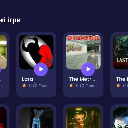
жі ігри
from Backrooms
Lara
The Metro Anomaly
)
0 (0 Голосів)
0 (0 Голосів)
0 (0