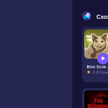
Схо
Boo Scared? Escape 
0 (0 Голосів