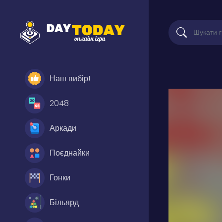
Наш вибір!
2048
Аркади
Поєднайки
Гонки
Більярд