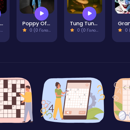
he Beginning
Poppy Office Nightmare
Tung Tung Sahur at Backrooms
)
0 (0 Голосів)
0 (0 Голосів)
0 (0