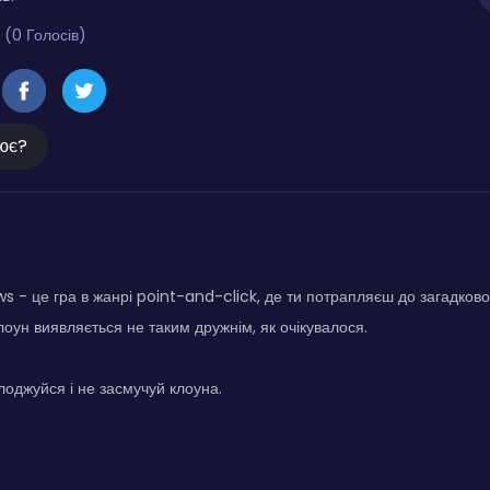
 (0 Голосів)
ює?
ows - це гра в жанрі point-and-click, де ти потрапляєш до загадков
лоун виявляється не таким дружнім, як очікувалося.
лоджуйся і не засмучуй клоуна.