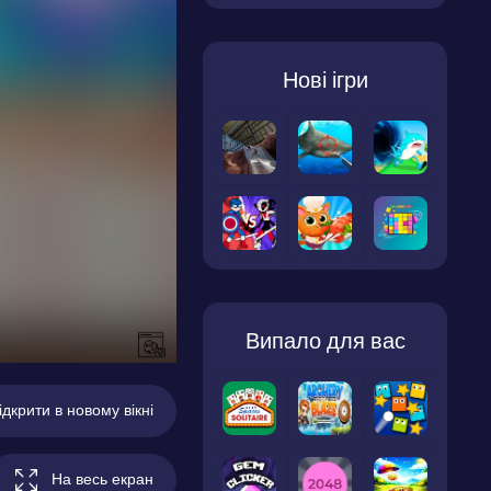
Нові ігри
Випало для вас
ідкрити в новому вікні
На весь екран