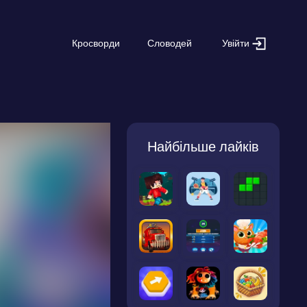
Увійти
Кросворди
Словодей
Найбільше лайків