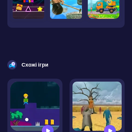
Схожі ігри