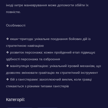
іноді хитре маневрування може допомогти обійти їх
повністю.
Особливості
❖ екшн-пригода: унікальне поєднання бойових дій із
стратегічною навігацією
❖ розвиток персонажа: кожен пройдений етап підвищує
здібності персонажа та озброєння
❖ маніпуляція гравітацією: унікальний ігровий механізм, що
дозволяє змінювати гравітацію як стратегічний інструмент
❖ бій з гангстерами: захоплюючий виклик, коли гравці
стикаються з різними типами гангстерів
Категорії: