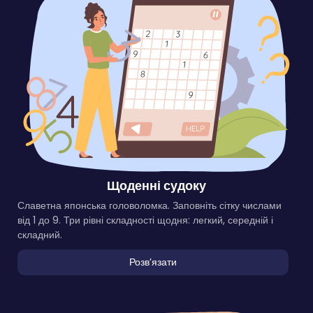
Щоденні судоку
Славетна японська головоломка. Заповніть сітку числами
від 1 до 9. Три рівні складності щодня: легкий, середній і
складний.
Розвʼязати