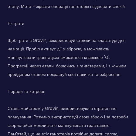
етапу. Мета - зірвати операції гангстерів і відновити спокій.
Як грати
Щоб грати в Gravin, використовуй стрілки на клавіатурі для
навігації. Пробіл активує дії зі зброєю, а можливість
маніпулювати гравітацією вмикається клавішею 'G'.
Прогресуй через етапи, борючись з гангстерами, і з кожним
пройденим етапом покращуй свої навички та озброєння.
Поради та хитрощі
Стань майстром у Gravin, використовуючи стратегічне
планування. Розумно використовуй свою зброю і за потреби
скористайся можливістю маніпулювати гравітацією.
Пам'ятай, що не всіх гангстерів потрібно долати силою;