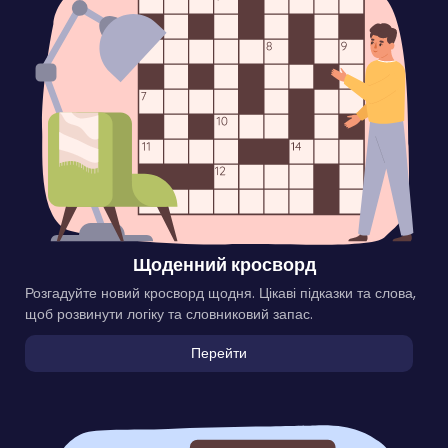
Щоденний кросворд
Розгадуйте новий кросворд щодня. Цікаві підказки та слова,
щоб розвинути логіку та словниковий запас.
Перейти