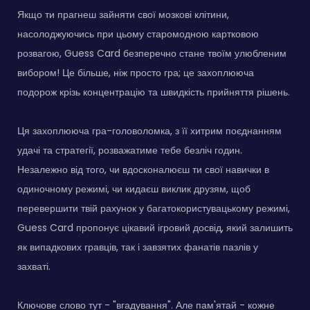
Якщо ти прагнеш зайняти свої мозкові клітини,
насолоджуючись при цьому старомодною картковою
розвагою, Guess Card безперечно стане твоїм улюбленим
вибором! Це більше, ніж просто гра; це захоплююча
подорож крізь концентрацію та швидкість прийняття рішень.
Ця захоплююча гра-головоломка, з її хитрим поєднанням
удачі та стратегії, розважатиме тебе безліч годин.
Незалежно від того, чи вдосконалюєш ти свої навички в
одиночному режимі, чи кидаєш виклик друзям, щоб
перевершити твій рахунок у багатокористувацькому режимі,
Guess Card пропонує цікавий ігровий досвід, який залишить
як випадкових гравців, так і завзятих фанатів пазлів у
захваті.
Ключове слово тут - "вгадування". Але пам'ятай - кожне