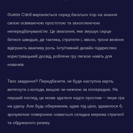
Guess Card вирізняється серед багатьох ігор на знання
своєю освіжаючою простотою та захоплюючою
непередбачуваністю. Це змагання, яке змушує серце
битися швидше, де тактика, стратегія і, звісно, трохи везіння
відіграють важливу роль. Інтуїтивний дизайн підкреслює
користувацький досвід, роблячи гру легкою навіть для
новачків.
Твоє завдання? Передбачити, чи буде наступна карта,
витягнута з колоди, вищою чи нижчою за попередню. На
перший погляд, це може здатися надто простим - лише гра
на удачу. Але будь обережним, адже під цією, здавалося б,
зрозумілою поверхнею ховається складна мережа стратегії
та обдуманого ризику.