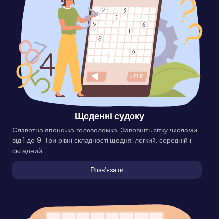
Щоденні судоку
Славетна японська головоломка. Заповніть сітку числами
від 1 до 9. Три рівні складності щодня: легкий, середній і
складний.
Розвʼязати