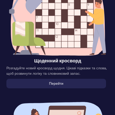
Щоденний кросворд
Розгадуйте новий кросворд щодня. Цікаві підказки та слова,
щоб розвинути логіку та словниковий запас.
Перейти