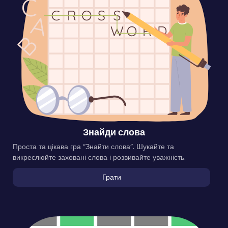
Знайди слова
Проста та цікава гра “Знайти слова”. Шукайте та
викреслюйте заховані слова і розвивайте уважність.
Грати