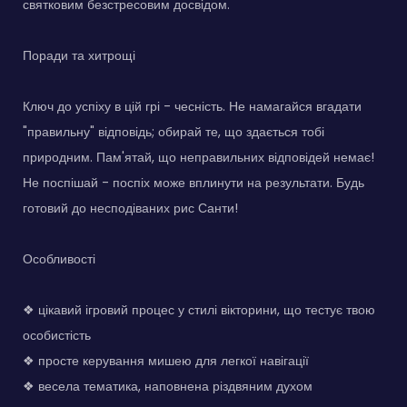
святковим безстресовим досвідом.
Поради та хитрощі
Ключ до успіху в цій грі - чесність. Не намагайся вгадати
"правильну" відповідь; обирай те, що здається тобі
природним. Пам'ятай, що неправильних відповідей немає!
Не поспішай - поспіх може вплинути на результати. Будь
готовий до несподіваних рис Санти!
Особливості
❖ цікавий ігровий процес у стилі вікторини, що тестує твою
особистість
❖ просте керування мишею для легкої навігації
❖ весела тематика, наповнена різдвяним духом