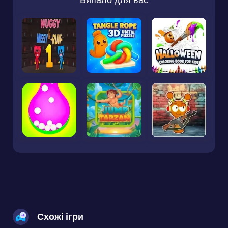
Схожі ігри