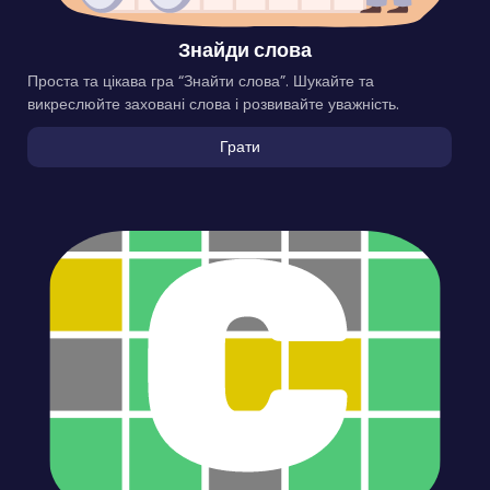
Знайди слова
Проста та цікава гра “Знайти слова”. Шукайте та
викреслюйте заховані слова і розвивайте уважність.
Грати