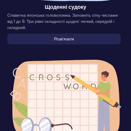
Щоденні судоку
Славетна японська головоломка. Заповніть сітку числами
від 1 до 9. Три рівні складності щодня: легкий, середній і
складний.
Розвʼязати