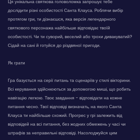
Ця унікальна святкова головоломка запрошує тебе
дослідити різні особистості Санта Клауса. Роблячи вибір
протягом гри, ти дізнаєшся, яка версія легендарного
святкового персонажа найбільше відповідає твоїй
особистості. Чи ти суворий, веселий або трохи дивакуватий?
Сідай на сані й готуйся до різдвяної пригоди.
Як грати
Гра базується на серії питань та сценаріїв у стилі вікторини.
Всі керування здійснюються за допомогою миші, що робить
навігацію легкою. Твоє завдання - відповідати на кожне
питання чесно. Твої відповіді визначать, на якого Санта
Клауса ти найбільше схожий. Прогрес у грі залежить від
відповідей на всі питання, без жодних обмежень у часі чи
штрафів за неправильні відповіді. Насолоджуйся цим