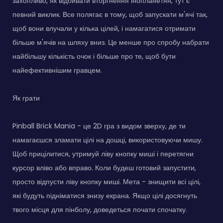
захопливо, як відбивати вторгнення інопланетян, тут є
певний виклик. Все полягає в тому, щоб запускати м'ячі так,
щоб вони влучали у кілька цілей, і намагатися отримати
більше м'ячів на шляху вниз. Це менше про спробу набрати
найбільшу кількість очок і більше про те, щоб бути
найефективнішим гравцем.
Як грати
Pinball Brick Mania - це 2D гра з видом зверху, де ти
намагаєшся зламати цілі на дошці, використовуючи мишу.
Щоб прицілитися, утримуй ліву кнопку миші і перетягни
курсор вліво або вправо. Коли будеш готовий запустити,
просто відпусти ліву кнопку миші. Мета - знищити всі цілі,
які будуть підніматися знизу екрана. Якщо цілі досягнуть
твого місця для пінболу, доведеться почати спочатку.