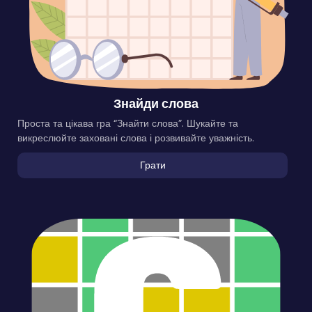
Знайди слова
Проста та цікава гра “Знайти слова”. Шукайте та
викреслюйте заховані слова і розвивайте уважність.
Грати