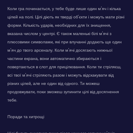
Коли гра починається, у тебе буде лише один м'яч і кілька
цілей на полі. Цілі діють як тверді об'єкти і можуть мати різні
форми. Кількість ударів, необхідних для їх знищення,
вказана числом у центрі. Є також маленькі білі м'ячі з
плюсовими символами, які при влучанні додають ще один
м'яч до твого арсеналу. Коли м'ячі досягають нижньої
частини екрана, вони автоматично збираються і
повертаються в слот для прицілювання. Коли ти стріляєш,
всі твої м'ячі стріляють разом і можуть відскакувати від
різних цілей, але не один від одного. Ти можеш
продовжувати, поки зможеш зупинити цілі від досягнення
тебе.
Поради та хитрощі