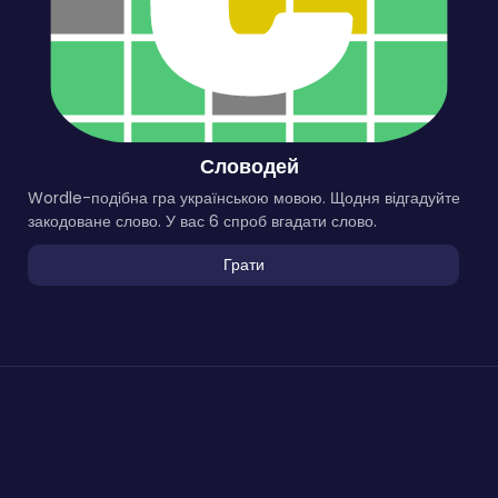
Словодей
Wordle-подібна гра українською мовою. Щодня відгадуйте
закодоване слово. У вас 6 спроб вгадати слово.
Грати
Онлайн Ігри
на
DAYTODAY
© 2025. Копіювання матеріалів
заборонено. |
Контакти
V-2.1.3