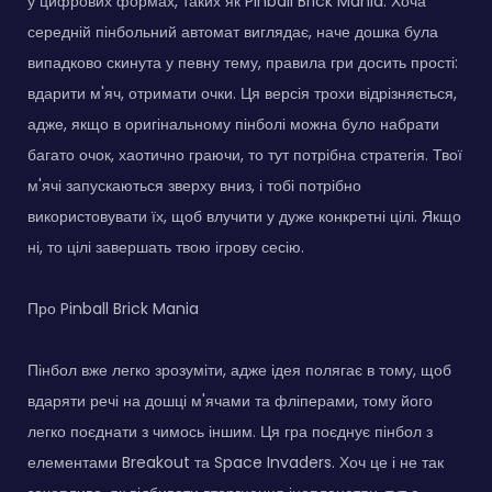
у цифрових формах, таких як Pinball Brick Mania. Хоча
середній пінбольний автомат виглядає, наче дошка була
випадково скинута у певну тему, правила гри досить прості:
вдарити м'яч, отримати очки. Ця версія трохи відрізняється,
адже, якщо в оригінальному пінболі можна було набрати
багато очок, хаотично граючи, то тут потрібна стратегія. Твої
м'ячі запускаються зверху вниз, і тобі потрібно
використовувати їх, щоб влучити у дуже конкретні цілі. Якщо
ні, то цілі завершать твою ігрову сесію.
Про Pinball Brick Mania
Пінбол вже легко зрозуміти, адже ідея полягає в тому, щоб
вдаряти речі на дошці м'ячами та фліперами, тому його
легко поєднати з чимось іншим. Ця гра поєднує пінбол з
елементами Breakout та Space Invaders. Хоч це і не так