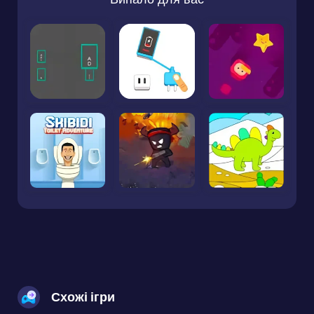
Схожі ігри