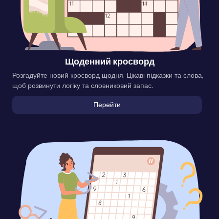
Щоденний кросворд
Розгадуйте новий кросворд щодня. Цікаві підказки та слова,
щоб розвинути логіку та словниковий запас.
Перейти