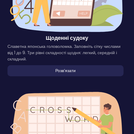
Щоденні судоку
Славетна японська головоломка. Заповніть сітку числами
від 1 до 9. Три рівні складності щодня: легкий, середній і
складний.
Розвʼязати