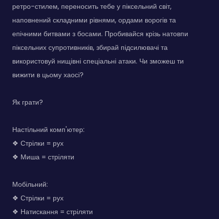
ретро-стилем, переносить тебе у піксельний світ,
наповнений складними рівнями, ордами ворогів та
епічними битвами з босами. Пробивайся крізь натовпи
піксельних супротивників, збирай підсилювачі та
використовуй нищівні спеціальні атаки. Чи зможеш ти
вижити в цьому хаосі?
Як грати?
Настільний комп'ютер:
❖ Стрілки = рух
❖ Миша = стріляти
Мобільний:
❖ Стрілки = рух
❖ Натискання = стріляти