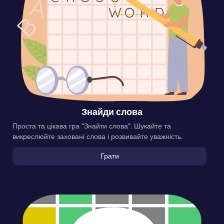
Знайди слова
Проста та цікава гра “Знайти слова”. Шукайте та
викреслюйте заховані слова і розвивайте уважність.
Грати