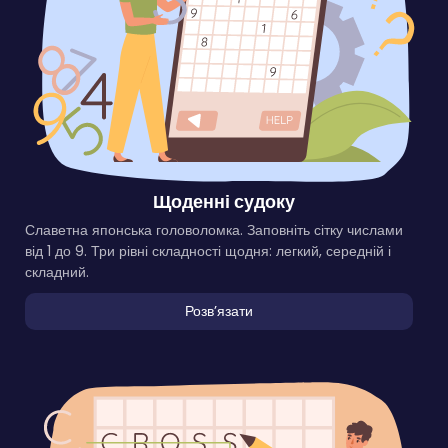
Щоденні судоку
Славетна японська головоломка. Заповніть сітку числами
від 1 до 9. Три рівні складності щодня: легкий, середній і
складний.
Розвʼязати