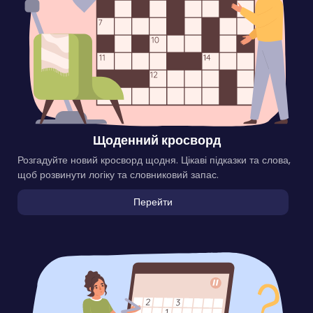
Щоденний кросворд
Розгадуйте новий кросворд щодня. Цікаві підказки та слова,
щоб розвинути логіку та словниковий запас.
Перейти