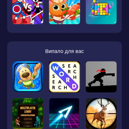
Випало для вас