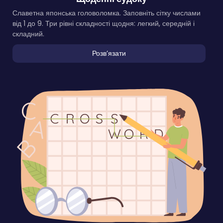
Славетна японська головоломка. Заповніть сітку числами
від 1 до 9. Три рівні складності щодня: легкий, середній і
складний.
Розвʼязати