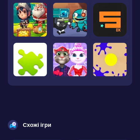
Схожі ігри