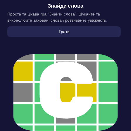
Знайди слова
Проста та цікава гра “Знайти слова”. Шукайте та
викреслюйте заховані слова і розвивайте уважність.
Грати