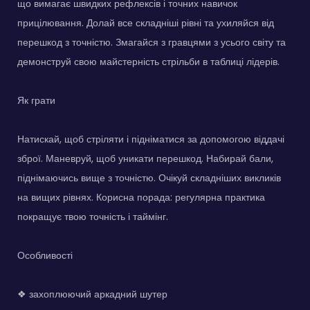
що вимагає швидких рефлексів і точних навичок
прицілювання. Долай все складніші рівні та ухиляйся від
перешкод з точністю. Змагайся з гравцями з усього світу та
демонструй свою майстерність стрільби в таблиці лідерів.
Як грати
Натискай, щоб стріляти і підніматися за допомогою віддачі
зброї. Маневруй, щоб уникати перешкод. Набирай бали,
піднімаючись вище з точністю. Очікуй складніших викликів
на вищих рівнях. Корисна порада: регулярна практика
покращує твою точність і таймінг.
Особливості
❖ захоплюючий аркадний шутер