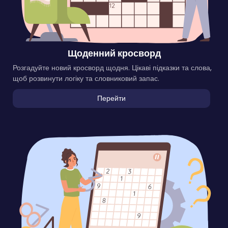
Щоденний кросворд
Розгадуйте новий кросворд щодня. Цікаві підказки та слова,
щоб розвинути логіку та словниковий запас.
Перейти