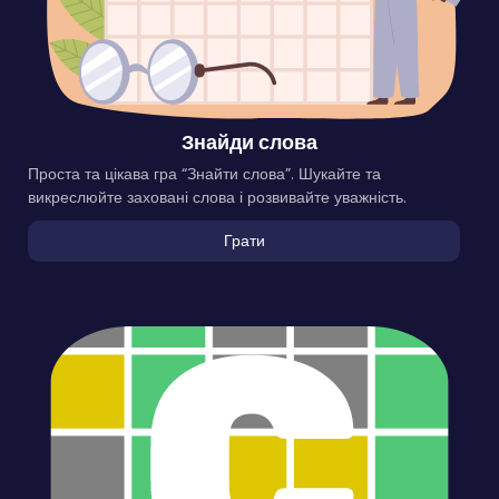
Знайди слова
Проста та цікава гра “Знайти слова”. Шукайте та
викреслюйте заховані слова і розвивайте уважність.
Грати