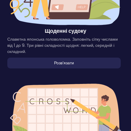
Щоденні судоку
Славетна японська головоломка. Заповніть сітку числами
від 1 до 9. Три рівні складності щодня: легкий, середній і
складний.
Розвʼязати