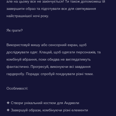
але на цьому все не закінчується! Ти також допоможеш їй
завершити образ та підготувати все для святкування
найстрашнішої ночі року.
Як грати?
Використовуй мишу або сенсорний екран, щоб
досліджувати одяг. Клацай, щоб одягати персонажів, та
комбінуй вбрання, поки обидва не виглядатимуть
фантастично. Прогресуй, виконуючи всі завдання
гардеробу. Порада: спробуй поєднувати різні теми.
Особливості:
❖ Створи унікальний костюм для Анджели
❖ Завершуй образи, комбінуючи різні елементи