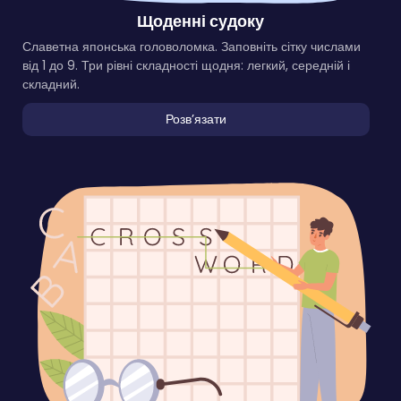
Щоденні судоку
Славетна японська головоломка. Заповніть сітку числами
від 1 до 9. Три рівні складності щодня: легкий, середній і
складний.
Розвʼязати