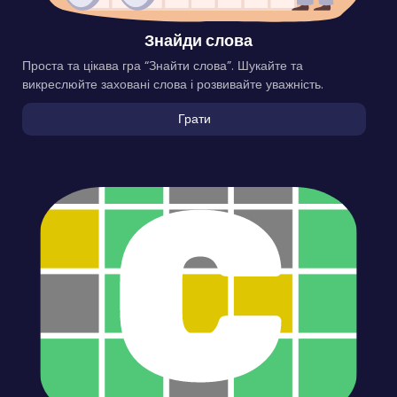
Знайди слова
Проста та цікава гра “Знайти слова”. Шукайте та
викреслюйте заховані слова і розвивайте уважність.
Грати