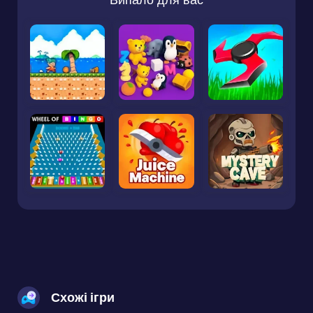
Схожі ігри