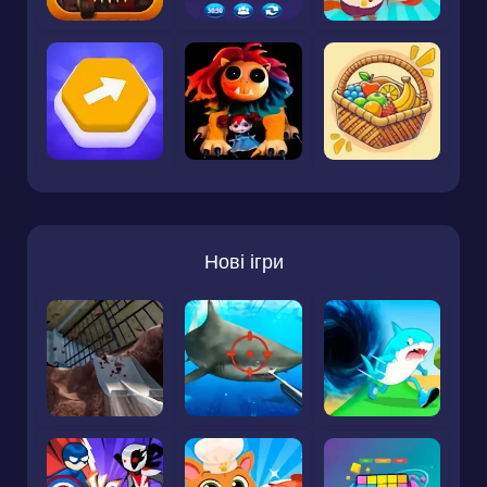
Нові ігри