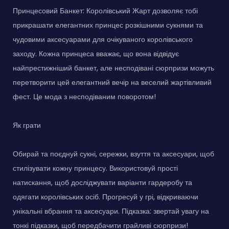
Принцесовий Банкет: Королівський Жарт дозволяє тобі
прикрашати елегантних принцес розкішними сукнями та
чудовими аксесуарами для очікуваного королівського
заходу. Кожна принцеса вважає, що вона відвідує
найпрестижніший банкет, але несподівані сюрпризи можуть
перетворити цей елегантний вечір на веселий жартівливий
фест. Це мода з несподіваним поворотом!
Як грати
Обирай та поєднуй сукні, сережки, взуття та аксесуари, щоб
стилізувати кожну принцесу. Використовуй прості
натискання, щоб досліджувати варіанти гардеробу та
одягати королівських осіб. Прогресуй у грі, відкриваючи
унікальні вбрання та аксесуари. Підказка: звертай увагу на
тонкі підказки, щоб передбачити грайливі сюрпризи!