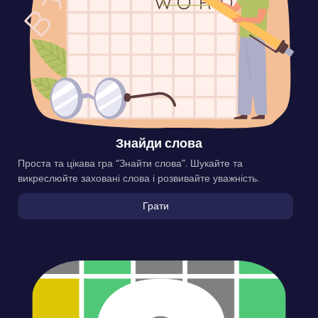
Знайди слова
Проста та цікава гра “Знайти слова”. Шукайте та
викреслюйте заховані слова і розвивайте уважність.
Грати