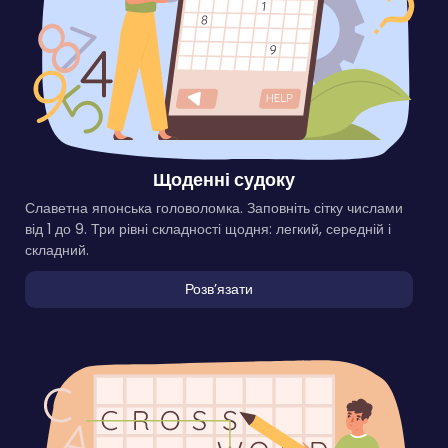
Щоденні судоку
Славетна японська головоломка. Заповніть сітку числами
від 1 до 9. Три рівні складності щодня: легкий, середній і
складний.
Розвʼязати