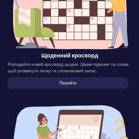
Щоденний кросворд
Розгадуйте новий кросворд щодня. Цікаві підказки та слова,
щоб розвинути логіку та словниковий запас.
Перейти