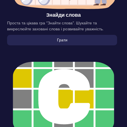
Знайди слова
Проста та цікава гра “Знайти слова”. Шукайте та
викреслюйте заховані слова і розвивайте уважність.
Грати