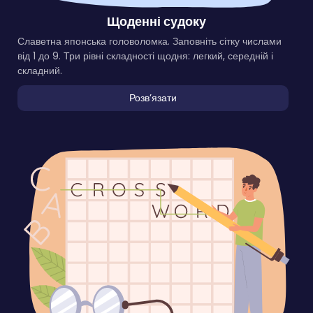
Щоденні судоку
Славетна японська головоломка. Заповніть сітку числами
від 1 до 9. Три рівні складності щодня: легкий, середній і
складний.
Розвʼязати