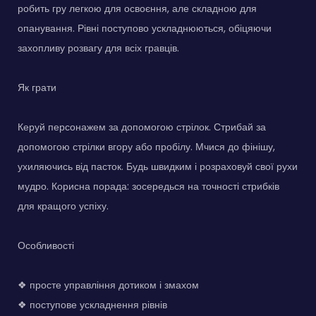
робить гру легкою для освоєння, але складною для
опанування. Рівні поступово ускладнюються, обіцяючи
захопливу розвагу для всіх гравців.
Як грати
Керуй персонажем за допомогою стрілок. Стрибай за
допомогою стрілки вгору або пробілу. Мчися до фінішу,
ухиляючись від пасток. Будь швидким і розраховуй свої рухи
мудро. Корисна порада: зосередься на точності стрибків
для кращого успіху.
Особливості
❖ просте управління дотиком і змахом
❖ поступове ускладнення рівнів