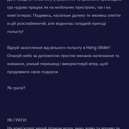
гра чудово працює як на мобільних пристроях, так і на
комп'ютерах. Подивись, наскільки далеко ти зможеш злетіти
в цій розслаблюючій, але водночас складній пригоді
польоту!
Відчуй захоплення від вільного польоту в Hang Glider!
Опануй небо за допомогою простих механік натискання та
ковзання, уникай перешкод і використовуй вітер, щоб
продовжити свою подорож.
Як грати?
ЯК ГРАТИ:
На комп'ютері: керуй літаком вгору, вниз, вліво та вправо за