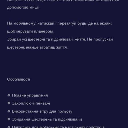
допомогою миші.
На мобільному: натискай і перетягуй будь-де на екрані,
щоб керувати планером.
Збирай усі шестерні та підсилювачі життя. Не пропускай
шестерні, інакше втратиш життя.
Особливості
❖ Плавне управління
❖ Захоплюючі пейзажі
❖ Використання вітру для польоту
❖ Збирання шестерень та підсилювачів
❖ Підходить для мобільних та настільних пристроїв