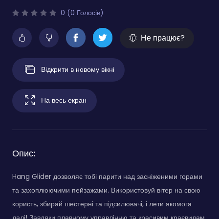
0 (0 Голосів)
Не працює?
Відкрити в новому вікні
На весь екран
Опис:
Hang Glider дозволяє тобі парити над засніженими горами
та захоплюючими пейзажами. Використовуй вітер на свою
користь, збирай шестерні та підсилювачі, і лети якомога
далі! Завдяки плавному управлінню та красивим краєвидам,