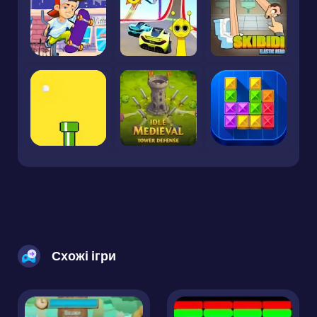
Схожі ігри