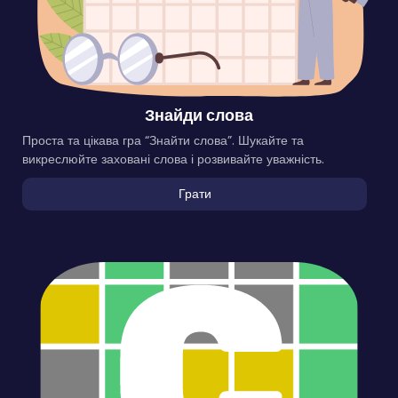
Знайди слова
Проста та цікава гра “Знайти слова”. Шукайте та
викреслюйте заховані слова і розвивайте уважність.
Грати