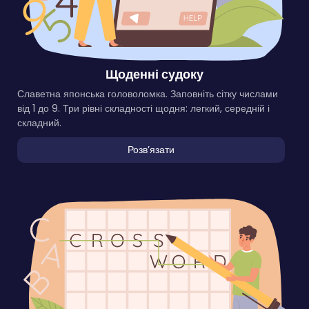
Щоденні судоку
Славетна японська головоломка. Заповніть сітку числами
від 1 до 9. Три рівні складності щодня: легкий, середній і
складний.
Розвʼязати