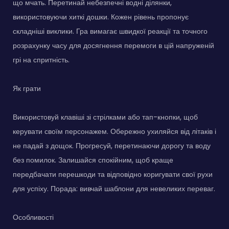
що мчать. Перетинай небезпечні водні ділянки,
використовуючи хиткі дошки. Кожен рівень пропонує
складніші виклики. Гра вимагає швидкої реакції та точного
розрахунку часу для досягнення перемоги в цій напруженій
грі на спритність.
Як грати
Використовуй клавіші зі стрілками або тап-кнопки, щоб
керувати своїм персонажем. Обережно ухиляйся від літаків і
не падай з дощок. Прогресуй, перетинаючи дорогу та воду
без помилок. Залишайся спокійним, щоб краще
передбачати перешкоди та відповідно коригувати свої рухи
для успіху. Порада: вивчай шаблони для невеликих переваг.
Особливості