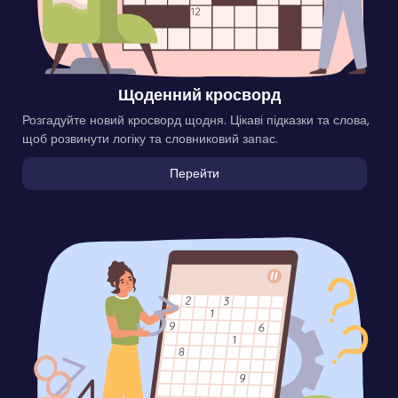
Щоденний кросворд
Розгадуйте новий кросворд щодня. Цікаві підказки та слова,
щоб розвинути логіку та словниковий запас.
Перейти