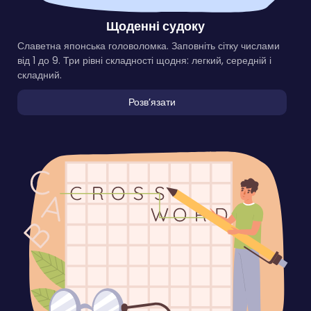
Щоденні судоку
Славетна японська головоломка. Заповніть сітку числами
від 1 до 9. Три рівні складності щодня: легкий, середній і
складний.
Розвʼязати