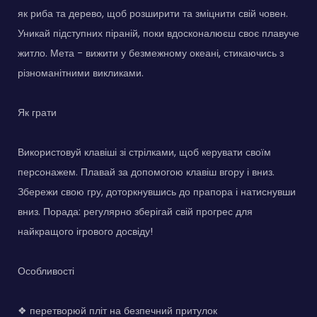
як риба та дерево, щоб розширити та зміцнити свій човен.
Уникай підступних піраній, поки вдосконалюєш своє плавуче
житло. Мета - вижити у безмежному океані, стикаючись з
різноманітними викликами.
Як грати
Використовуй клавіші зі стрілками, щоб керувати своїм
персонажем. Плавай за допомогою клавіш вгору і вниз.
Збережи свою гру, доторкнувшись до прапора і натиснувши
вниз. Порада: регулярно зберігай свій прогрес для
найкращого ігрового досвіду!
Особливості
❖ перетворюй пліт на безпечний притулок