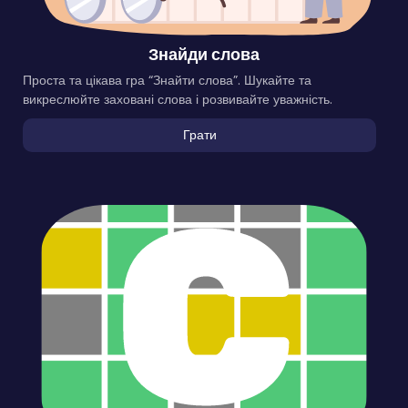
Знайди слова
Проста та цікава гра “Знайти слова”. Шукайте та
викреслюйте заховані слова і розвивайте уважність.
Грати