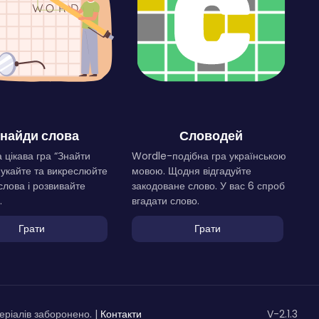
найди слова
Словодей
 цікава гра “Знайти
Wordle-подібна гра українською
Шукайте та викреслюйте
мовою. Щодня відгадуйте
слова і розвивайте
закодоване слово. У вас 6 спроб
.
вгадати слово.
Грати
Грати
ріалів заборонено. |
Контакти
V-2.1.3