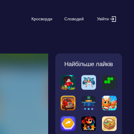
Увійти
Кросворди
Словодей
Найбільше лайків