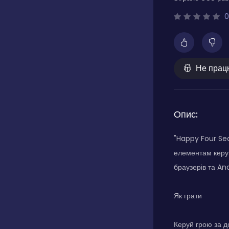
0
Не прац
Опис:
"Happy Four Sea
елементам керув
браузерів та An
Як грати
Керуй грою за д