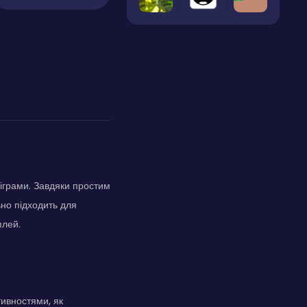
іграми. Завдяки простим
ьно підходить для
плей.
тивностями, як