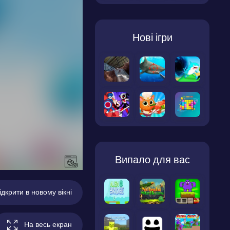
Нові ігри
Випало для вас
ідкрити в новому вікні
На весь екран