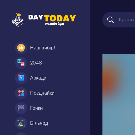
Наш вибір!
2048
Аркади
Поєднайки
Гонки
Більярд