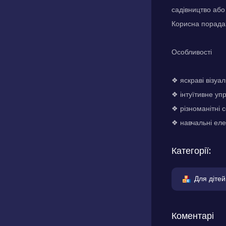
садівництво або
Корисна порада:
Особливості
❖ яскраві візуа
❖ інтуїтивне уп
❖ різноманітні с
❖ навчальні еле
Категорії:
Для дітей
Коментарі