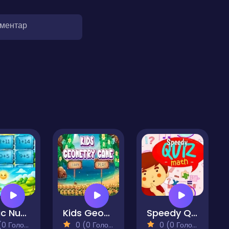
оментар
Magic Numbers for Kids
Kids Geometry Game
Speedy Quiz Maths
 Голосів)
0 (0 Голосів)
0 (0 Голосів)