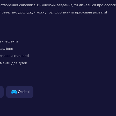
 створення сніговиків. Виконуючи завдання, ти дізнаєшся про особли
 ретельно досліджуй кожну гру, щоб знайти приховані розваги!
льні ефекти
равління
езонні активності
менти для дітей
Освітні