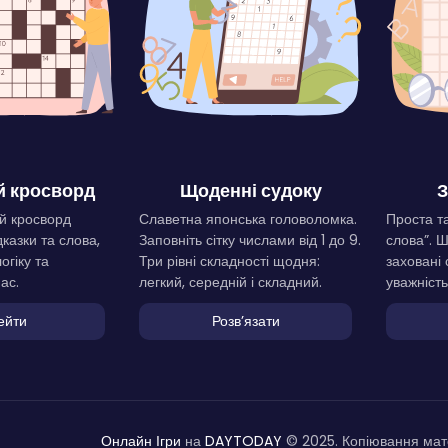
 кросворд
Щоденні судоку
З
й кросворд
Славетна японська головоломка.
Проста та
дказки та слова,
Заповніть сітку числами від 1 до 9.
слова”. 
огіку та
Три рівні складності щодня:
заховані 
ас.
легкий, середній і складний.
уважність
ейти
Розвʼязати
Онлайн Ігри
на
DAYTODAY
© 2025. Копіювання мате