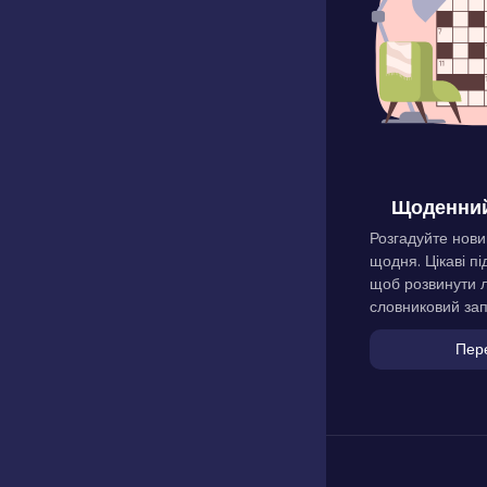
Щоденний
Розгадуйте нови
щодня. Цікаві пі
щоб розвинути л
словниковий зап
Пер