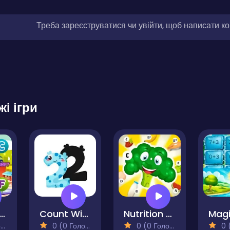
Треба зареєструватися чи увійти, щоб написати к
жі ігри
anize The Alphabet
Count With Two
Nutrition School
)
0 (0 Голосів)
0 (0 Голосів)
0 (0