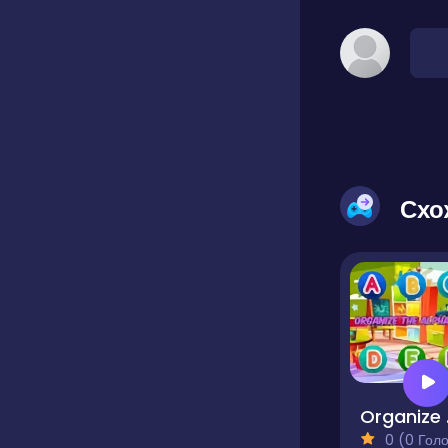
Схо
Org
0 (0 Голосів