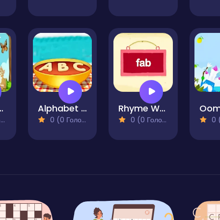
er Animals
Alphabet Soup for Kids
Rhyme Workout
)
0 (0 Голосів)
0 (0 Голосів)
0 (0