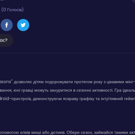
 (0 Голосів)
ює?
sons" дозволяє дітям подорожувати протягом року з цікавими міні-
ання, юні гравці можуть зануритися в сезонні активності. Гра ідеал
droid-пристроїв, демонструючи яскраву графіку та інтуїтивний гейм
опомогою кліків миші або дотиків. Обери сезон, займайся такими ак