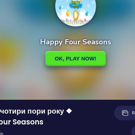
чотири пори року ❖
В
our Seasons
ів.