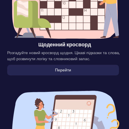
Щоденний кросворд
Розгадуйте новий кросворд щодня. Цікаві підказки та слова,
щоб розвинути логіку та словниковий запас.
Перейти