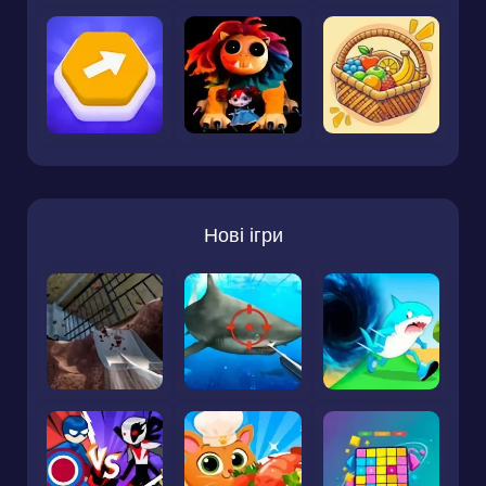
Нові ігри