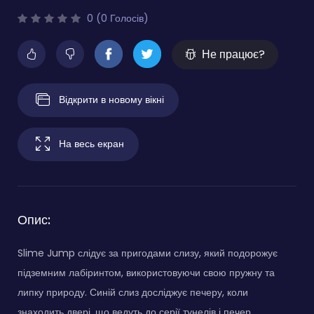
0 (0 Голосів)
Не працює?
Відкрити в новому вікні
На весь екран
Опис:
Slime Jump слідує за пригодами слизу, який подорожує
підземним лабіринтом, використовуючи свою пружну та
липку природу. Синій слиз досліджує печеру, коли
знаходить двері, що ведуть до серії тунелів і печер.