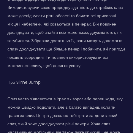
Використовуючи свою природну здатність до стрибків, слиз
може досліджувати різні області та бачити всі приховані
місця і небезпеки, які ховаються в печерах. Він повинен
досліджувати, щоб знайти всіх маленьких, дружніх істот, які
загубилися. Зібравши достатньо їх, вони можуть допомогти
слизу досліджувати ще більше печер і побачити, які пригоди
чекають всередині. Ти повинен використовувати всі
можливості слизу, щоб досягти успіху.
Про Slime Jump
Слиз часто з'являється в іграх як ворог або перешкода, яку
можна швидко подолати, але є багато випадків, коли ти
граєш за слиз. Ця гра дозволяє тобі грати за допитливий
слиз, який хоче досліджувати різні печери. Хоча слиз
надзвичайно мобільний, він також дуже крихкий і не може