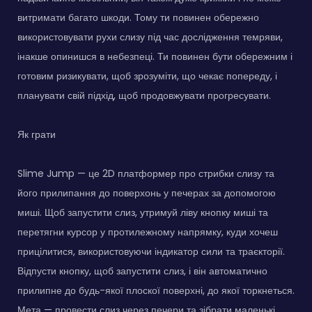
витримати багато шкоди. Тому ти повинен обережно
використовувати рухи слизу під час дослідження темряви,
інакше опинишся в небезпеці. Ти повинен бути обережним і
готовим ризикувати, щоб зрозуміти, що чекає попереду, і
планувати свій підхід, щоб продовжувати прогресувати.
Як грати
Slime Jump — це 2D платформер про стрибки слизу та
його прилипання до поверхонь у печерах за допомогою
миші. Щоб запустити слиз, утримуй ліву кнопку миші та
перетягни курсор у протилежному напрямку, куди хочеш
прицілитися, використовуючи індикатор сили та траєкторії.
Відпусти кнопку, щоб запустити слиз, і він автоматично
прилипне до будь-якої плоскої поверхні, до якої торкнеться.
Мета — провести слиз через печери та зібрати маленькі