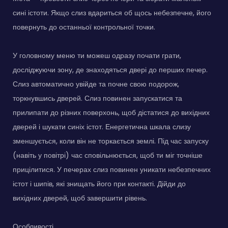
сині істоти. Якщо слиз вдариться об щось небезпечне, його
повернуть до останньої контрольної точки.
У головному меню ти можеш одразу почати грати,
досліджуючи зону, де знаходяться двері до перших печер.
Слиз автоматично увійде та почне свою подорож,
торкнувшись дверей. Слиз повинен запускатися та
прилипати до різних поверхонь, щоб дістатися до вихідних
дверей і шукати синіх істот. Енергетична шкала слизу
зменшується, коли він не торкається землі. Під час запуску
(навіть у повітрі) час сповільнюється, щоб ти міг точніше
прицілитися. У печерах слиз повинен уникати небезпечних
істот і шипів, які знищать його при контакті. Дійди до
вихідних дверей, щоб завершити рівень.
Особливості