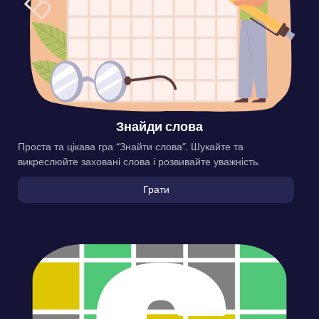
Знайди слова
Проста та цікава гра “Знайти слова”. Шукайте та
викреслюйте заховані слова і розвивайте уважність.
Грати