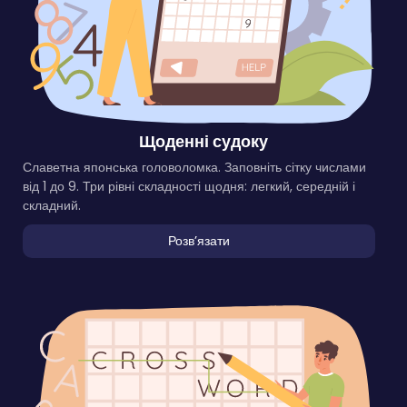
Щоденні судоку
Славетна японська головоломка. Заповніть сітку числами
від 1 до 9. Три рівні складності щодня: легкий, середній і
складний.
Розвʼязати