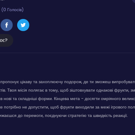
 (0 Голосів)
ює?
 пропонує цікаву та захоплюючу подорож, де ти зможеш випробувати
тів. Твоя місія полягає в тому, щоб зіштовхувати однакові фрукти, 
в нові та складніші форми. Кінцева мета - досягти омріяного велико
е потрібно не допустити, щоб фрукти виходили за межі ігрового по
ижаєшся до перемоги, поєднуючи стратегію та швидкість реакції.