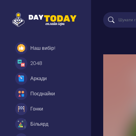
Наш вибір!
2048
Аркади
Поєднайки
Гонки
Більярд