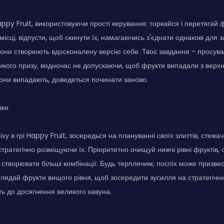
appy Fruit, використовуючи прості керування: торкайся і перетягай 
ісці, відпусти, щоб скинути їх, намагаючись з'єднати однакові для 
вони створюють вдосконалену версію себе. Твоє завдання - просуват
икого призу, водночас не допускаючи, щоб фрукти випадали з верхн
они випадають, доведеться починати заново.
зки
ху в грі Happy Fruit, зосередься на плануванні своїх злиттів, стежа
тратегічно розміщуючи їх. Пріоритетно очищуй нижчі рівні фруктів, о
є створювати більші комбінації. Будь терплячим; поспіх може призве
лядай фрукти вищого рівня, щоб зосередити зусилля на стратегічних
ь до досягнення великого кавуна.