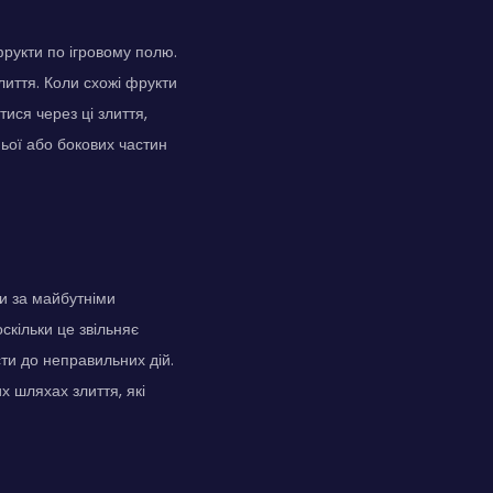
фрукти по ігровому полю.
злиття. Коли схожі фрукти
ися через ці злиття,
ьої або бокових частин
чи за майбутніми
скільки це звільняє
сти до неправильних дій.
 шляхах злиття, які