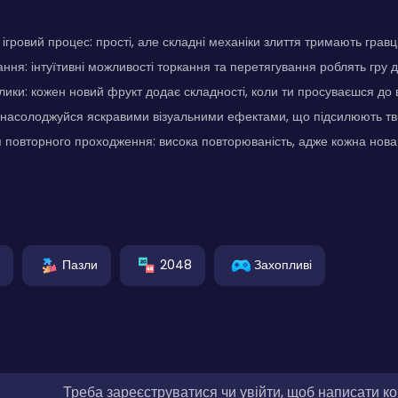
гровий процес: прості, але складні механіки злиття тримають гравці
ння: інтуїтивні можливості торкання та перетягування роблять гру 
лики: кожен новий фрукт додає складності, коли ти просуваєшся до 
: насолоджуйся яскравими візуальними ефектами, що підсилюють тві
 повторного проходження: висока повторюваність, адже кожна нова
Пазли
2048
Захопливі
Треба зареєструватися чи увійти, щоб написати к