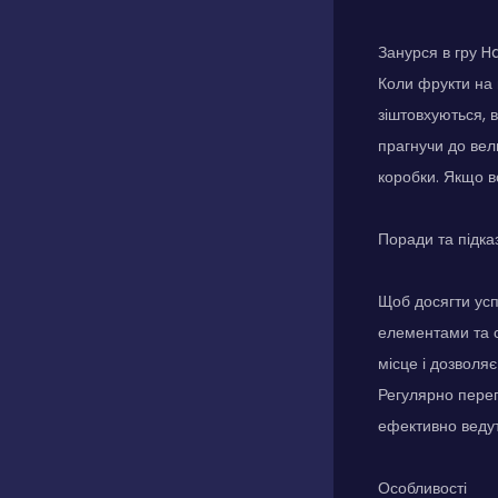
Занурся в гру H
Коли фрукти на м
зіштовхуються, 
прагнучи до вел
коробки. Якщо в
Поради та підка
Щоб досягти успі
елементами та с
місце і дозволя
Регулярно перег
ефективно ведут
Особливості