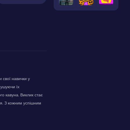
 свої навички у
змушуючи їх
го кавуна. Виклик стає
ля. З кожним успішним