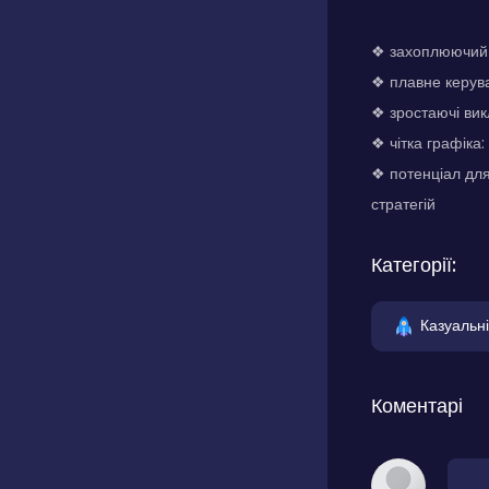
❖ захоплюючий і
❖ плавне керува
❖ зростаючі вик
❖ чітка графіка
❖ потенціал для
стратегій
Категорії:
Казуальні
Коментарі