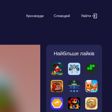
Увійти
Кросворди
Словодей
Найбільше лайків