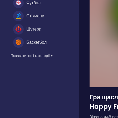
Футбол
Стікмени
Шутери
Баскетбол
Показати інші категорії ▾
Гра щас
Happy F
Зіграно 448 раз