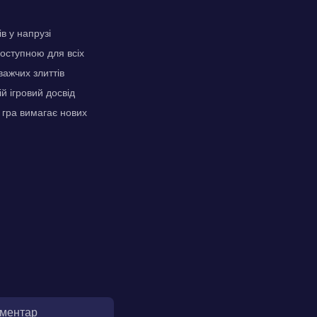
в у напрузі
доступною для всіх
важчих злиттів
й ігровий досвід
 гра вимагає нових
оментар