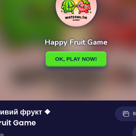
ливий фрукт ❖
В
ruit Game
ів.