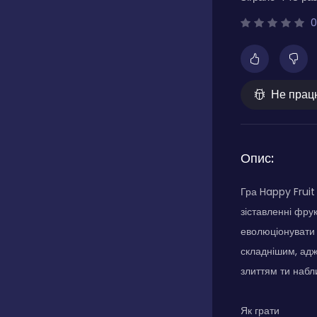
0
Не прац
Опис:
Гра Happy Fruit
зіставленні фрук
еволюціонувати 
складнішим, адж
злиттям ти набл
Як грати