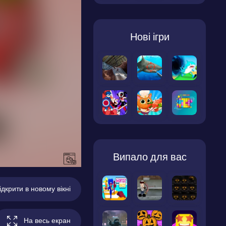
Нові ігри
Випало для вас
ідкрити в новому вікні
На весь екран