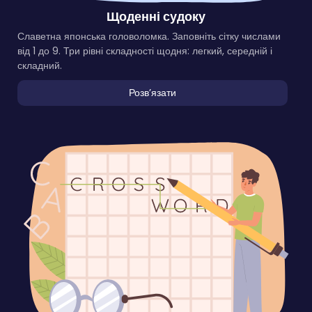
Щоденні судоку
Славетна японська головоломка. Заповніть сітку числами
від 1 до 9. Три рівні складності щодня: легкий, середній і
складний.
Розвʼязати