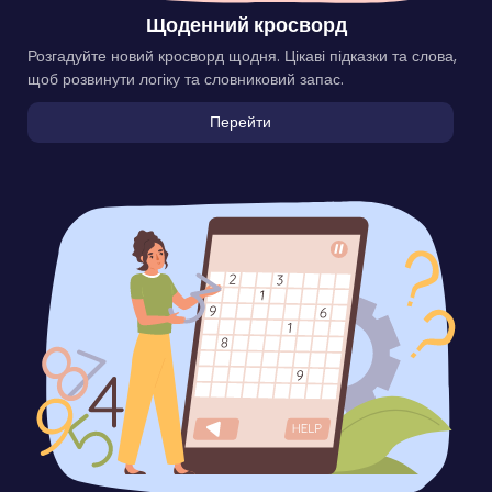
Щоденний кросворд
Розгадуйте новий кросворд щодня. Цікаві підказки та слова,
щоб розвинути логіку та словниковий запас.
Перейти