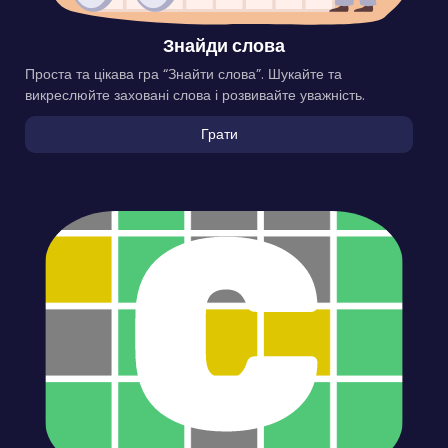
Знайди слова
Проста та цікава гра “Знайти слова”. Шукайте та
викреслюйте заховані слова і розвивайте уважність.
Грати