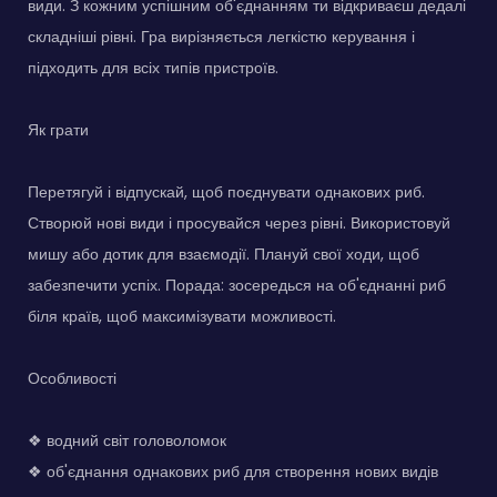
види. З кожним успішним об'єднанням ти відкриваєш дедалі
складніші рівні. Гра вирізняється легкістю керування і
підходить для всіх типів пристроїв.
Як грати
Перетягуй і відпускай, щоб поєднувати однакових риб.
Створюй нові види і просувайся через рівні. Використовуй
мишу або дотик для взаємодії. Плануй свої ходи, щоб
забезпечити успіх. Порада: зосередься на об'єднанні риб
біля країв, щоб максимізувати можливості.
Особливості
❖ водний світ головоломок
❖ об'єднання однакових риб для створення нових видів