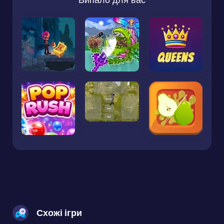
Схожі ігри