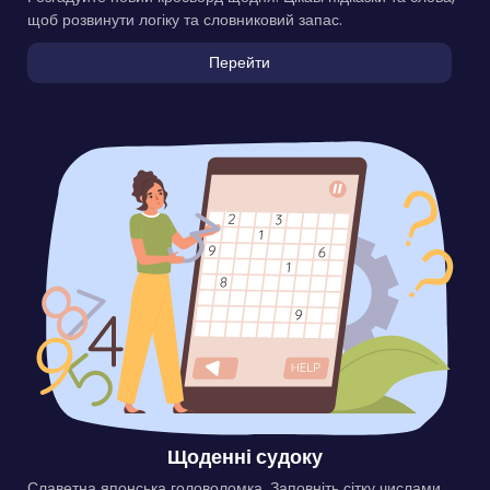
щоб розвинути логіку та словниковий запас.
Перейти
Щоденні судоку
Славетна японська головоломка. Заповніть сітку числами