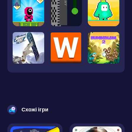
Схожі ігри