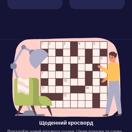
Щоденний кросворд
Розгадуйте новий кросворд щодня. Цікаві підказки та слова,