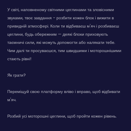
У світі, наповненому світними цеглинами та зловісними
звуками, твоє завдання - розбити кожен блок і вижити в
привидній атмосфері. Коли ти відбиваєш м'яч і розбиваєш
цеглини, будь обережним — деякі блоки приховують
таємничі сили, які можуть допомогти або налякати тебе.
Чим далі ти просуваєшся, тим швидшими і моторошнішими
стають рівні!
Як грати?
Переміщуй свою платформу вліво і вправо, щоб відбивати
м'яч.
Розбий усі моторошні цеглини, щоб пройти кожен рівень.