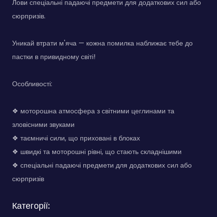
Лови спеціальні падаючі предмети для додаткових сил або
сюрпризів.
Уникай втрати м'яча — кожна помилка наближає тебе до
пастки в привидному світі!
Особливості:
❖ моторошна атмосфера з світними цеглинами та
зловісними звуками
❖ таємничі сили, що приховані в блоках
❖ швидкі та моторошні рівні, що стають складнішими
❖ спеціальні падаючі предмети для додаткових сил або
сюрпризів
Категорії: