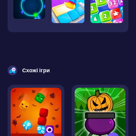
Схожі ігри