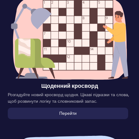
Щоденний кросворд
Розгадуйте новий кросворд щодня. Цікаві підказки та слова,
щоб розвинути логіку та словниковий запас.
Перейти