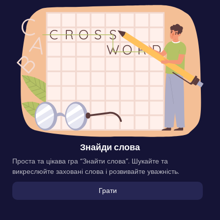
Знайди слова
Проста та цікава гра “Знайти слова”. Шукайте та
викреслюйте заховані слова і розвивайте уважність.
Грати