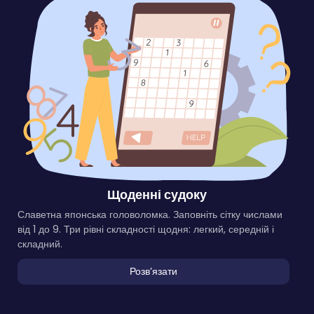
Щоденні судоку
Славетна японська головоломка. Заповніть сітку числами
від 1 до 9. Три рівні складності щодня: легкий, середній і
складний.
Розвʼязати