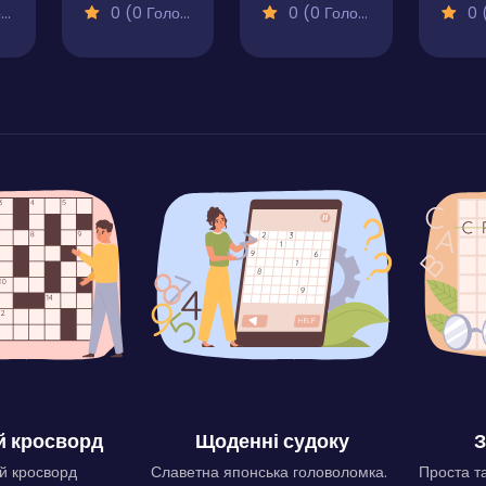
)
0 (0 Голосів)
0 (0 Голосів)
0 (0
 кросворд
Щоденні судоку
З
й кросворд
Славетна японська головоломка.
Проста та