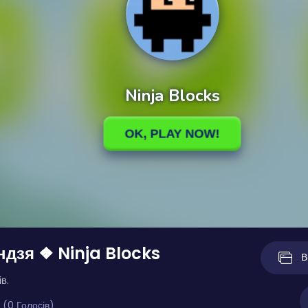
ндзя ❖ Ninja Blocks
В
в.
 (0 Голосів)