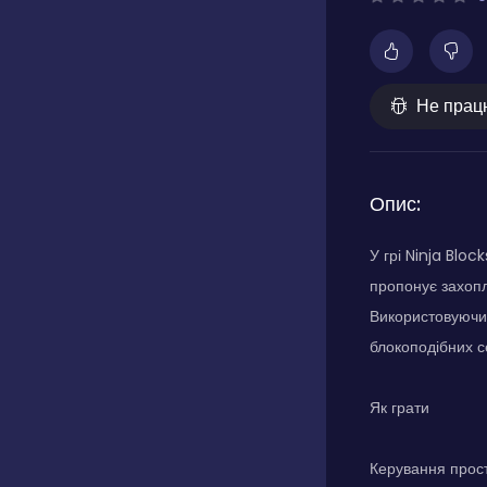
Не прац
Опис:
У грі Ninja Bloc
пропонує захопл
Використовуючи 
блокоподібних 
Як грати
Керування прост