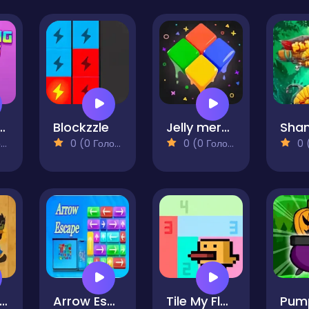
king Color
Blockzzle
Jelly merge
)
0 (0 Голосів)
0 (0 Голосів)
0 (0
uzzle Game Sokoban
Arrow Escape
Tile My Floor