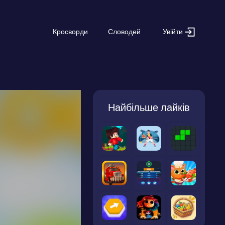
Увійти
Кросворди
Словодей
Найбільше лайків