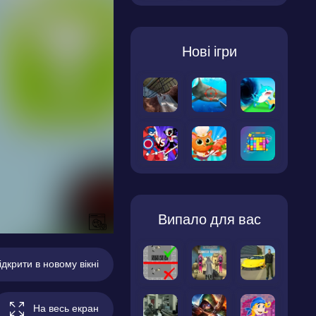
Нові ігри
Випало для вас
ідкрити в новому вікні
На весь екран