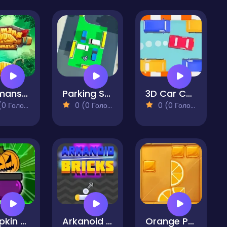
Shamans Jungle
Parking Space
3D Car Coin Hunt
 Голосів)
0 (0 Голосів)
0 (0 Голосів)
Pumpkin Pot
Arkanoid Bricks
Orange Puzzle Lab