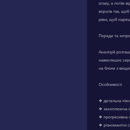
атаку, а потім в
ворогів так, що
рівні, щоб нареш
Поради та хитр
Аналізуй розташ
навколишнє сер
на блоки з вищи
Особливості
❖ детальна пікс
❖ захоплююча іг
❖ прогресивна с
❖ різноманітні с