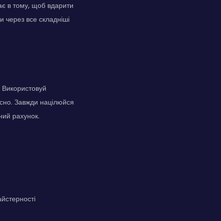
гає в тому, щоб вдарити
и через все складніші
. Використовуй
сно. Завжди націлюйся
ний рахунок.
айстерності