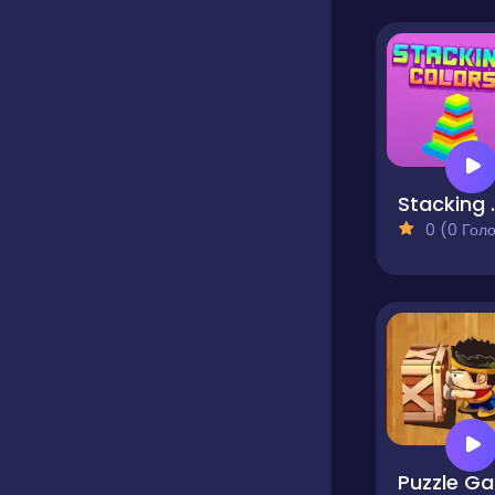
Stac
0 (0 Голосів
P