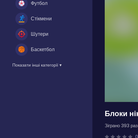
Футбол
Стікмени
Шутери
Баскетбол
Показати інші категорії ▾
Блоки ні
Зіграно 393 разі
0