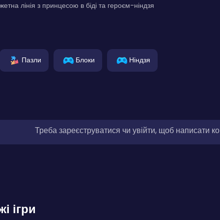
етна лінія з принцесою в біді та героєм-ніндзя
Пазли
Блоки
Ніндзя
Треба зареєструватися чи увійти, щоб написати к
жі ігри