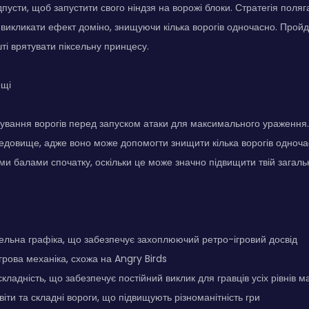
ідпусти, щоб запустити свого ніндзя на ворожі блоки. Стратегія поля
б викликати ефект доміно, знищуючи кілька ворогів одночасно. Пройд
ті врятувати піксельну принцесу.
ощі
ування ворогів перед запуском атаки для максимального ураження
едовище, адже воно може допомогти знищити кілька ворогів одноча
ми балами спочатку, оскільки це може значно підвищити твій загаль
ельна графіка, що забезпечує захоплюючий ретро-ігровий досвід
рова механіка, схожа на Angry Birds
кладність, що забезпечує постійний виклик для гравців усіх рівнів м
віти та складні вороги, що підвищують різноманітність гри