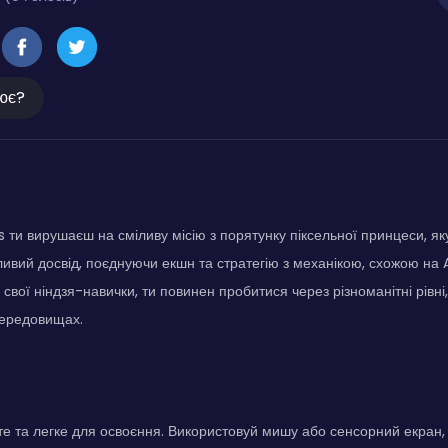
ює?
ks ти вирушаєш на сміливу місію з порятунку піксельної принцеси, як
ивий досвід, поєднуючи екшн та стратегію з механікою, схожою на A
свої ніндзя-навички, ти повинен пробитися через різноманітні рівні,
середовищах.
е та легке для освоєння. Використовуй мишу або сенсорний екран,