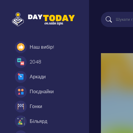
Наш вибір!
2048
Аркади
Поєднайки
Гонки
Більярд