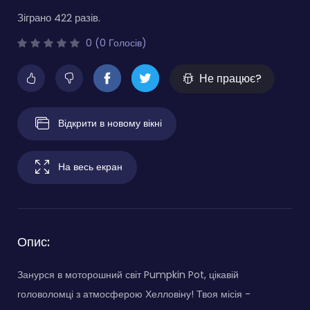
Зіграно 422 разів.
0 (0 Голосів)
Не працює?
Відкрити в новому вікні
На весь екран
Опис:
Занурся в моторошний світ Pumpkin Pot, цікавій
головоломці з атмосферою Хелловіну! Твоя місія -