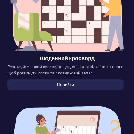
Щоденний кросворд
Розгадуйте новий кросворд щодня. Цікаві підказки та слова,
щоб розвинути логіку та словниковий запас.
Перейти