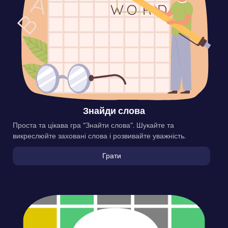
Знайди слова
Проста та цікава гра “Знайти слова”. Шукайте та
викреслюйте заховані слова і розвивайте уважність.
Грати