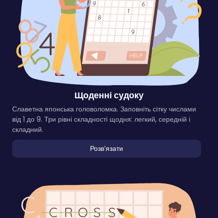
Щоденні судоку
Славетна японська головоломка. Заповніть сітку числами
від 1 до 9. Три рівні складності щодня: легкий, середній і
складний.
Розвʼязати