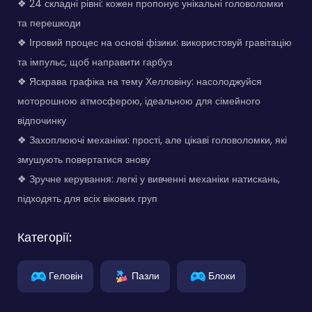
❖ 24 складні рівні: кожен пропонує унікальні головоломки
та перешкоди
❖ Ігровий процес на основі фізики: використовуй гравітацію
та імпульс, щоб направити гарбуз
❖ Яскрава графіка на тему Хелловіну: насолоджуйся
моторошною атмосферою, ідеальною для сімейного
відпочинку
❖ Захоплюючі механіки: прості, але цікаві головоломки, які
змушують повертатися знову
❖ Зручне керування: легкі у вивченні механіки натискань,
підходять для всіх вікових груп
Категорії:
Геловін
Пазли
Блоки