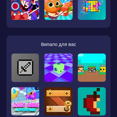
Випало для вас