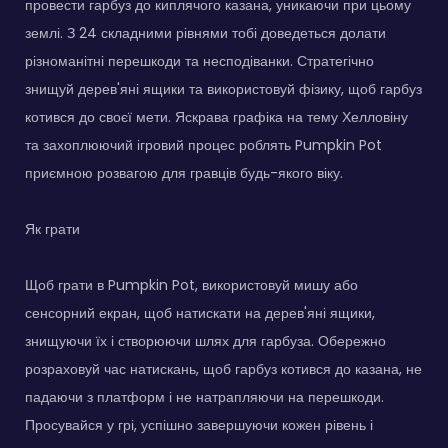
провести гарбуз до киплячого казана, уникаючи при цьому
землі. З 24 складними рівнями тобі доведеться долати
різноманітні перешкоди та несподіванки. Стратегічно
знищуй дерев'яні ящики та використовуй фізику, щоб гарбуз
котився до своєї мети. Яскрава графіка на тему Хелловіну
та захоплюючий ігровий процес роблять Pumpkin Pot
приємною розвагою для гравців будь-якого віку.
Як грати
Щоб грати в Pumpkin Pot, використовуй мишу або
сенсорний екран, щоб натискати на дерев'яні ящики,
знищуючи їх і створюючи шлях для гарбуза. Обережно
розраховуй час натискань, щоб гарбуз котився до казана, не
падаючи з платформ і не натрапляючи на перешкоди.
Просувайся у грі, успішно завершуючи кожен рівень і