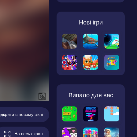
Нові ігри
Випало для вас
ідкрити в новому вікні
На весь екран