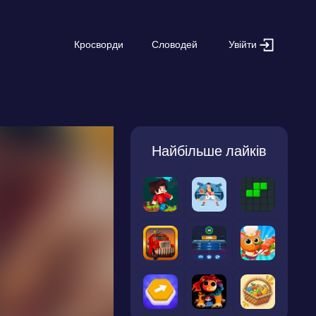
Увійти
Кросворди
Словодей
Найбільше лайків