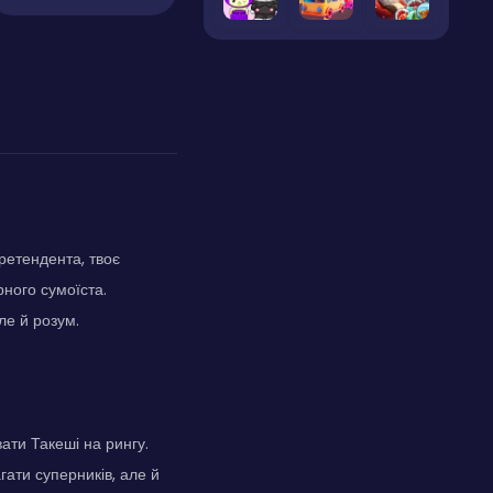
ретендента, твоє
ного сумоїста.
ле й розум.
вати Такеші на рингу.
ати суперників, але й