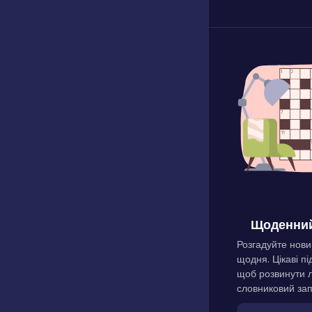
Щоденний
Розгадуйте нови
щодня. Цікаві пі
щоб розвинути л
словниковий зап