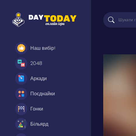
Наш вибір!
2048
Аркади
Поєднайки
Гонки
Більярд