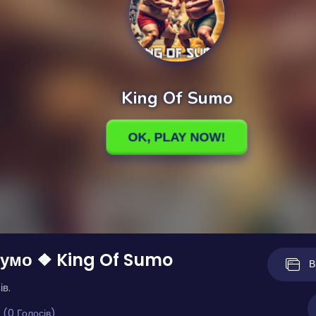
сумо ❖ King Of Sumo
В
ів.
 (0 Голосів)