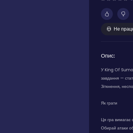
Не прац
Опис:
У King Of Sumo 
завдання — ста
Зіткнення, несп
Як грати
Ця гра вимагає с
Обирай атаки об