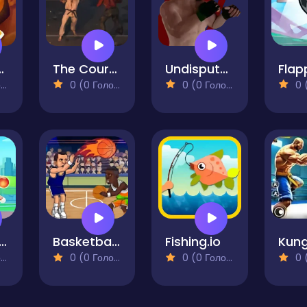
er Fight
The Courage of an American Grandfather
Undisputed MMA
Flap
)
0 (0 Голосів)
0 (0 Голосів)
0 (0
ketball Master Kids
Basketball Swooshes
Fishing.io
)
0 (0 Голосів)
0 (0 Голосів)
0 (0