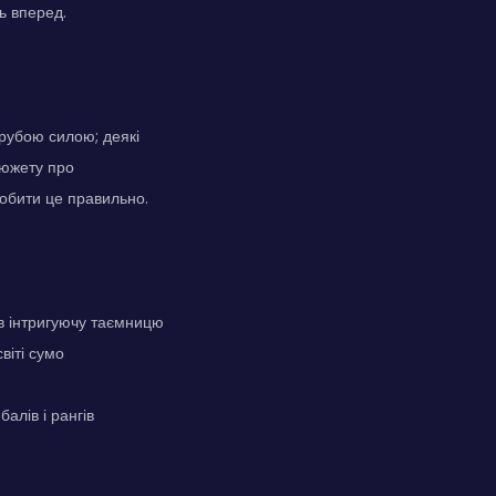
ь вперед.
рубою силою; деякі
 сюжету про
робити це правильно.
 в інтригуючу таємницю
віті сумо
алів і рангів