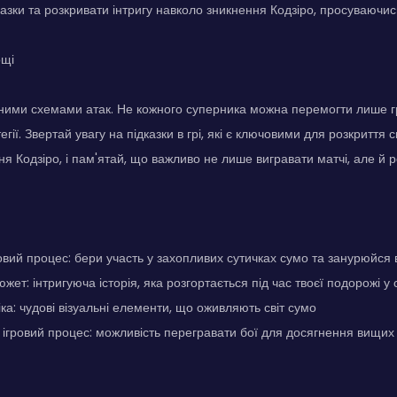
казки та розкривати інтригу навколо зникнення Кодзіро, просуваючис
ощі
ними схемами атак. Не кожного суперника можна перемогти лише г
гії. Звертай увагу на підказки в грі, які є ключовими для розкриття
я Кодзіро, і пам'ятай, що важливо не лише вигравати матчі, але й 
овий процес: бери участь у захопливих сутичках сумо та занурюйся
ет: інтригуюча історія, яка розгортається під час твоєї подорожі у с
ка: чудові візуальні елементи, що оживляють світ сумо
гровий процес: можливість перегравати бої для досягнення вищих б