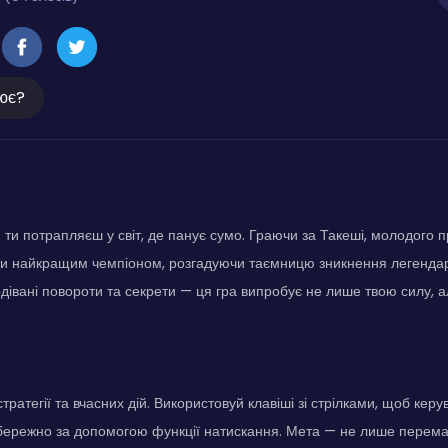
ює?
ти потрапляєш у світ, де панує сумо. Граючи за Такеші, молодого п
ти найкращим чемпіоном, розгадуючи таємницю зникнення легендар
одівані повороти та секрети — ця гра випробує не лише твою силу, а
тратегії та вчасних дій. Використовуй клавіші зі стрілками, щоб керу
ережно за допомогою функції натискання. Мета — не лише перемаг