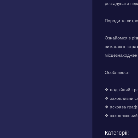
розгадувати під
Поради та хитр
Ознайомся з різ
вимагають страте
місцезнаходженн
Особливості
❖ подвійний ігр
❖ захопливий сюж
❖ яскрава графі
❖ захоплюючий і
Категорії: