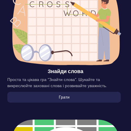
Знайди слова
Проста та цікава гра “Знайти слова”. Шукайте та
викреслюйте заховані слова і розвивайте уважність.
Грати