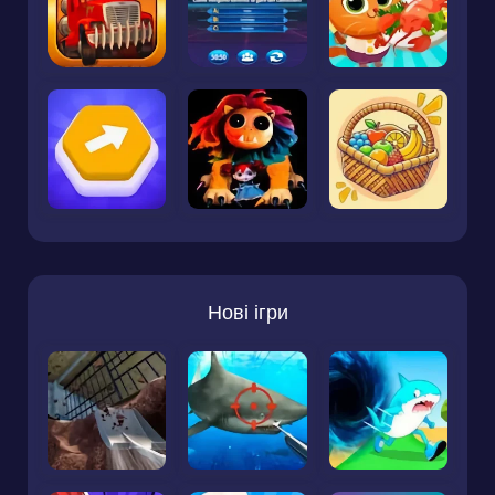
Нові ігри