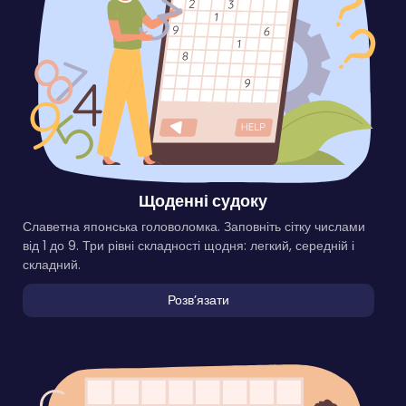
Щоденні судоку
Славетна японська головоломка. Заповніть сітку числами
від 1 до 9. Три рівні складності щодня: легкий, середній і
складний.
Розвʼязати