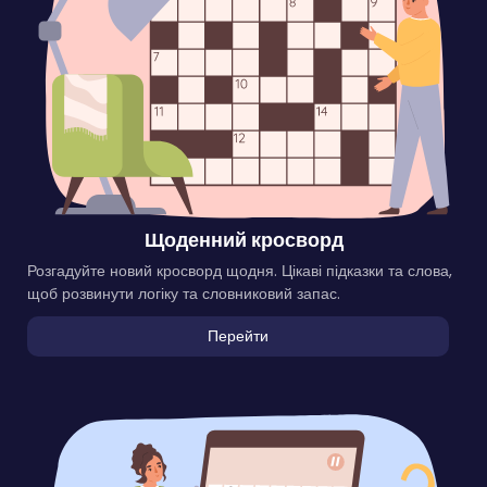
Щоденний кросворд
Розгадуйте новий кросворд щодня. Цікаві підказки та слова,
щоб розвинути логіку та словниковий запас.
Перейти