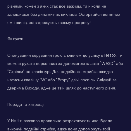
рівнями, кожен з яких стає все важчим, ти ніколи не
залишишся без динамічних викликів. Остерігайся вогняних
ям і шипів, які загрожують твоєму прогресу!
Як грати
Опанування керування грою є ключем до успіху в Hetto. Ти
можеш рухати персонажа за допомогою клавіш "WASD" або
"Стрілки" на клавіатурі. Для подвійного стрибка швидко
натисни клавішу "W" або "Вгору" двічі поспіль. Слідкуй за
дверима Виходу, адже це твій шлях до наступного рівня.
Поради та хитрощі
У Hetto важливо правильно розраховувати час. Вдало
виконуй подвійні стрибки, адже вони допоможуть тобі