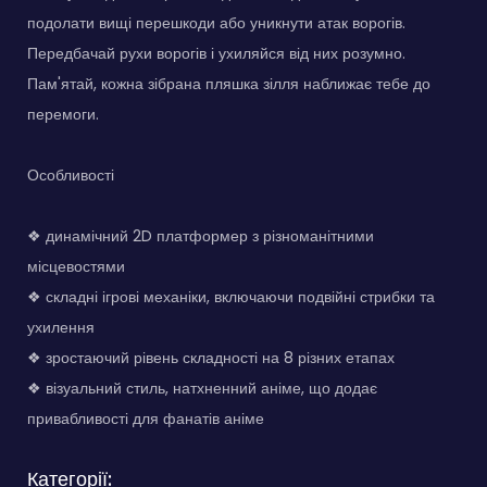
подолати вищі перешкоди або уникнути атак ворогів.
Передбачай рухи ворогів і ухиляйся від них розумно.
Пам'ятай, кожна зібрана пляшка зілля наближає тебе до
перемоги.
Особливості
❖ динамічний 2D платформер з різноманітними
місцевостями
❖ складні ігрові механіки, включаючи подвійні стрибки та
ухилення
❖ зростаючий рівень складності на 8 різних етапах
❖ візуальний стиль, натхненний аніме, що додає
привабливості для фанатів аніме
Категорії: