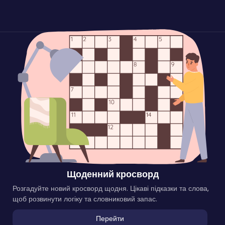
Щоденний кросворд
Розгадуйте новий кросворд щодня. Цікаві підказки та слова,
щоб розвинути логіку та словниковий запас.
Перейти