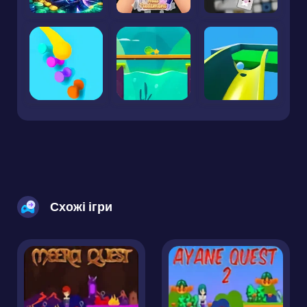
Схожі ігри